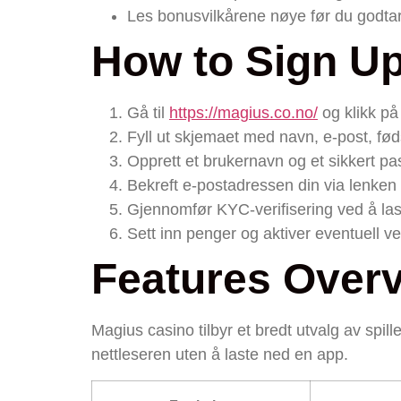
Les bonusvilkårene nøye før du godta
How to Sign U
Gå til
https://magius.co.no/
og klikk på 
Fyll ut skjemaet med navn, e-post, fø
Opprett et brukernavn og et sikkert pa
Bekreft e-postadressen din via lenken 
Gjennomfør KYC-verifisering ved å las
Sett inn penger og aktiver eventuell 
Features Over
Magius casino tilbyr et bredt utvalg av spill
nettleseren uten å laste ned en app.