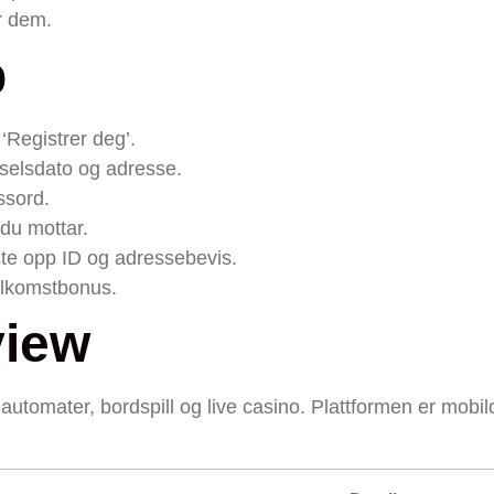
r dem.
p
‘Registrer deg’.
dselsdato og adresse.
ssord.
du mottar.
te opp ID og adressebevis.
velkomstbonus.
view
eautomater, bordspill og live casino. Plattformen er mobilo