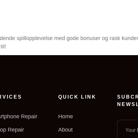
dende spillopplevelse med gode bonuser og rask kundest
il!
RVICES
QUICK LINK
SUBCR
NEWS
rtphone Repair
Home
op Repair
About