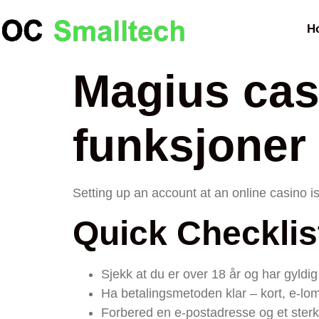
H
Magius casi
funksjoner 
Setting up an account at an online casino i
Quick Checklis
Sjekk at du er over 18 år og har gyldig
Ha betalingsmetoden klar – kort, e-lo
Forbered en e-postadresse og et sterk