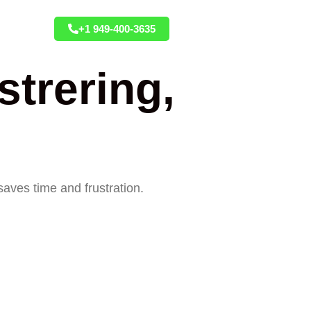
+1 949-400-3635
strering,
saves time and frustration.