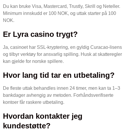
Du kan bruke Visa, Mastercard, Trustly, Skrill og Neteller.
Minimum innskudd er 100 NOK, og uttak starter på 100
NOK.
Er Lyra casino trygt?
Ja, casinoet har SSL-kryptering, en gyldig Curacao-lisens
og tilbyr verktøy for ansvarlig spilling. Husk at skatteregler
kan gjelde for norske spillere.
Hvor lang tid tar en utbetaling?
De fleste uttak behandles innen 24 timer, men kan ta 1–3
bankdager avhengig av metoden. Forhåndsverifiserte
kontoer får raskere utbetaling.
Hvordan kontakter jeg
kundestøtte?