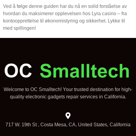
Ved å følge denne guiden har du nå en solid forståelse av
hvordan du maksimerer opplevelsen hos Lyra casino – fra
kontoopprettelse til økonomistyring og sikkerhet. Lykke til
med spillingen!
Welcome to OC Smalltech! Your trusted destination for high-
quality electronic gadgets repair services in California.
717 W. 19th St , Costa Mesa, CA, United States, California