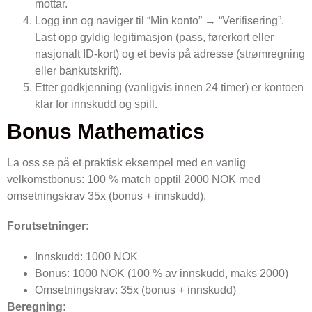
mottar.
Logg inn og naviger til “Min konto” → “Verifisering”.
Last opp gyldig legitimasjon (pass, førerkort eller
nasjonalt ID-kort) og et bevis på adresse (strømregning
eller bankutskrift).
Etter godkjenning (vanligvis innen 24 timer) er kontoen
klar for innskudd og spill.
Bonus Mathematics
La oss se på et praktisk eksempel med en vanlig
velkomstbonus: 100 % match opptil 2000 NOK med
omsetningskrav 35x (bonus + innskudd).
Forutsetninger:
Innskudd: 1000 NOK
Bonus: 1000 NOK (100 % av innskudd, maks 2000)
Omsetningskrav: 35x (bonus + innskudd)
Beregning: