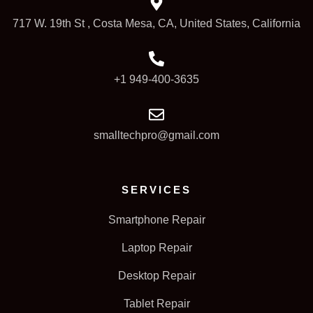
717 W. 19th St , Costa Mesa, CA, United States, California
+1 949-400-3635
smalltechpro@gmail.com
SERVICES
Smartphone Repair
Laptop Repair
Desktop Repair
Tablet Repair