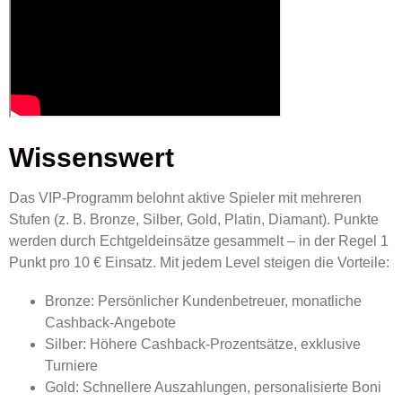
Wissenswert
Das VIP-Programm belohnt aktive Spieler mit mehreren
Stufen (z. B. Bronze, Silber, Gold, Platin, Diamant). Punkte
werden durch Echtgeldeinsätze gesammelt – in der Regel 1
Punkt pro 10 € Einsatz. Mit jedem Level steigen die Vorteile:
Bronze: Persönlicher Kundenbetreuer, monatliche
Cashback-Angebote
Silber: Höhere Cashback-Prozentsätze, exklusive
Turniere
Gold: Schnellere Auszahlungen, personalisierte Boni