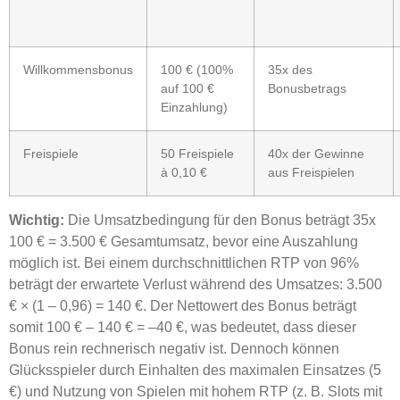
Willkommensbonus
100 € (100%
35x des
auf 100 €
Bonusbetrags
Einzahlung)
Freispiele
50 Freispiele
40x der Gewinne
à 0,10 €
aus Freispielen
Wichtig:
Die Umsatzbedingung für den Bonus beträgt 35x
100 € = 3.500 € Gesamtumsatz, bevor eine Auszahlung
möglich ist. Bei einem durchschnittlichen RTP von 96%
beträgt der erwartete Verlust während des Umsatzes: 3.500
€ × (1 – 0,96) = 140 €. Der Nettowert des Bonus beträgt
somit 100 € – 140 € = –40 €, was bedeutet, dass dieser
Bonus rein rechnerisch negativ ist. Dennoch können
Glücksspieler durch Einhalten des maximalen Einsatzes (5
€) und Nutzung von Spielen mit hohem RTP (z. B. Slots mit