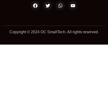
Copyright © 2024 OC SmallTech. All rights reserved.