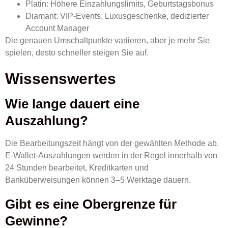
Platin: Höhere Einzahlungslimits, Geburtstagsbonus
Diamant: VIP-Events, Luxusgeschenke, dedizierter
Account Manager
Die genauen Umschaltpunkte variieren, aber je mehr Sie
spielen, desto schneller steigen Sie auf.
Wissenswertes
Wie lange dauert eine
Auszahlung?
Die Bearbeitungszeit hängt von der gewählten Methode ab.
E-Wallet-Auszahlungen werden in der Regel innerhalb von
24 Stunden bearbeitet, Kreditkarten und
Banküberweisungen können 3–5 Werktage dauern.
Gibt es eine Obergrenze für
Gewinne?