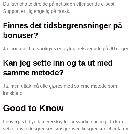
Du kan chatte direkte på nettsiden eller sende e-post.
Support er tilgjengelig på norsk.
Finnes det tidsbegrensninger på
bonuser?
Ja, bonuser har vanligvis en gyldighetsperiode på 30 dager.
Kan jeg sette inn og ta ut med
samme metode?
Ja, men uttak må ofte gjøres med samme metode som
innskudd.
Good to Know
Leovegas tilbyr flere verktøy for ansvarlig spilling: du kan
sette innskuddsgrenser, tapsgrenser, tidsgrenser, eller ta en