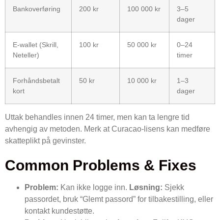
Bankoverføring
200 kr
100 000 kr
3–5
dager
E-wallet (Skrill,
100 kr
50 000 kr
0–24
Neteller)
timer
Forhåndsbetalt
50 kr
10 000 kr
1–3
kort
dager
Uttak behandles innen 24 timer, men kan ta lengre tid
avhengig av metoden. Merk at Curacao-lisens kan medføre
skatteplikt på gevinster.
Common Problems & Fixes
Problem:
Kan ikke logge inn.
Løsning:
Sjekk
passordet, bruk “Glemt passord” for tilbakestilling, eller
kontakt kundestøtte.