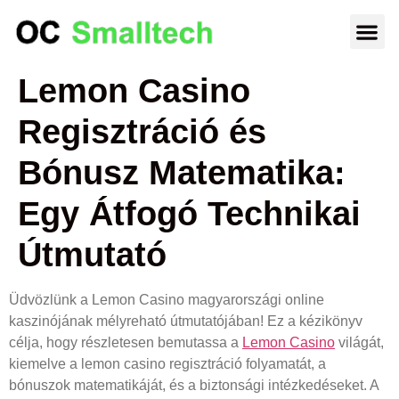
Lemon Casino
Regisztráció és
Bónusz Matematika:
Egy Átfogó Technikai
Útmutató
Üdvözlünk a Lemon Casino magyarországi online
kaszinójának mélyreható útmutatójában! Ez a kézikönyv
célja, hogy részletesen bemutassa a
Lemon Casino
világát,
kiemelve a lemon casino regisztráció folyamatát, a
bónuszok matematikáját, és a biztonsági intézkedéseket. A