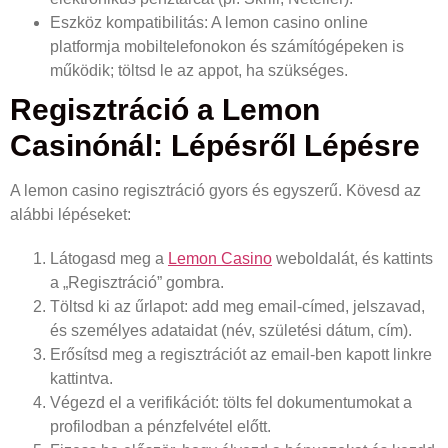
Eszköz kompatibilitás: A lemon casino online
platformja mobiltelefonokon és számítógépeken is
működik; töltsd le az appot, ha szükséges.
Regisztráció a Lemon
Casinónál: Lépésről Lépésre
A lemon casino regisztráció gyors és egyszerű. Kövesd az
alábbi lépéseket:
Látogasd meg a
Lemon Casino
weboldalát, és kattints
a „Regisztráció” gombra.
Töltsd ki az űrlapot: add meg email-címed, jelszavad,
és személyes adataidat (név, születési dátum, cím).
Erősítsd meg a regisztrációt az email-ben kapott linkre
kattintva.
Végezd el a verifikációt: tölts fel dokumentumokat a
profilodban a pénzfelvétel előtt.