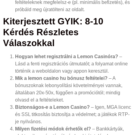
feltételeknek megfelelsz-e (pl. minimális befizetés), és
próbáld meg újratölteni az oldalt.
Kiterjesztett GYIK: 8-10
Kérdés Részletes
Válaszokkal
Hogyan lehet regisztrálni a Lemon Casinóra?
–
Lásd a fenti regisztrációs útmutatót; a folyamat online
történik a weboldalon vagy appon keresztül.
Mik a lemon casino hu bónusz feltételei?
– A
bónuszoknak lebonyolítási követelményei vannak,
általában 20x-50x, függően a promóciótól; mindig
olvasd el a feltételeket.
Biztonságos-e a Lemon Casino?
– Igen, MGA licenc
és SSL titkosítás biztosítja a védelmet; a játékok RTP-
je nyilvános.
Milyen fizetési módok érhetők el?
– Bankkártyák,