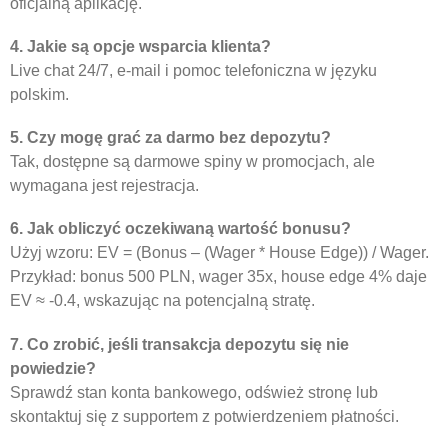
oficjalną aplikację.
4. Jakie są opcje wsparcia klienta?
Live chat 24/7, e-mail i pomoc telefoniczna w języku
polskim.
5. Czy mogę grać za darmo bez depozytu?
Tak, dostępne są darmowe spiny w promocjach, ale
wymagana jest rejestracja.
6. Jak obliczyć oczekiwaną wartość bonusu?
Użyj wzoru: EV = (Bonus – (Wager * House Edge)) / Wager.
Przykład: bonus 500 PLN, wager 35x, house edge 4% daje
EV ≈ -0.4, wskazując na potencjalną stratę.
7. Co zrobić, jeśli transakcja depozytu się nie
powiedzie?
Sprawdź stan konta bankowego, odśwież stronę lub
skontaktuj się z supportem z potwierdzeniem płatności.