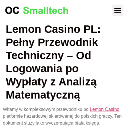
Lemon Casino PL:
Pełny Przewodnik
Techniczny – Od
Logowania po
Wypłaty z Analizą
Matematyczną
Witamy w kompleksowym przewodniku po
Lemon Casino
,
platformie hazardowej skierowanej do polskich graczy. Ten
dokument służy jako wyczerpująca biała księga,