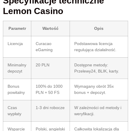
Specyfikacje techniczne
Lemon Casino
Parametr
Wartość
Opis
Licencja
Curacao
Podstawowa licencja
eGaming
regulująca działalność.
Minimalny
20 PLN
Dostępne metody:
depozyt
Przelewy24, BLIK, karty.
Bonus
100% do 1000
Wymagany obrót 35x
powitalny
PLN + 50 FS
bonus + depozyt.
Czas
1-3 dni robocze
W zależności od metody i
wypłaty
weryfikacji.
Wsparcie
Polski, angielski
Całkowita lokalizacja dla