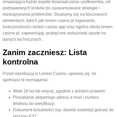
omawiająca każdy aspekt doświadczenia użytkownika, od
podstawowych kroków po zaawansowane strategie i
rozwiązywanie problemów. Skupiamy się na kluczowych
elementach, takich jak lemon casino pl logowanie,
funkcjonalności lemon casino app oraz ogólna oferta lemon
casino pl, zapewniając praktyczne wskazówki oparte na
danych technicznych.
Zanim zaczniesz: Lista
kontrolna
Przed rejestracją w Lemon Casino, upewnij się, że
spełniasz te wymagania:
Wiek 18 lat lub więcej, zgodnie z polskim prawem.
Posiadanie aktywnego adresu e-mail i numeru
telefonu do weryfikacji.
Dokument tożsamości (np. dowód osobisty) gotowy do
procesu KYC.