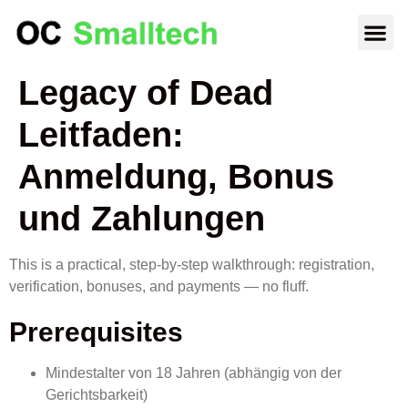
Legacy of Dead
Leitfaden:
Anmeldung, Bonus
und Zahlungen
This is a practical, step-by-step walkthrough: registration,
verification, bonuses, and payments — no fluff.
Prerequisites
Mindestalter von 18 Jahren (abhängig von der
Gerichtsbarkeit)