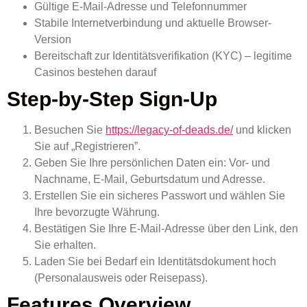
Gültige E-Mail-Adresse und Telefonnummer
Stabile Internetverbindung und aktuelle Browser-
Version
Bereitschaft zur Identitätsverifikation (KYC) – legitime
Casinos bestehen darauf
Step-by-Step Sign-Up
Besuchen Sie
https://legacy-of-deads.de/
und klicken
Sie auf „Registrieren”.
Geben Sie Ihre persönlichen Daten ein: Vor- und
Nachname, E-Mail, Geburtsdatum und Adresse.
Erstellen Sie ein sicheres Passwort und wählen Sie
Ihre bevorzugte Währung.
Bestätigen Sie Ihre E-Mail-Adresse über den Link, den
Sie erhalten.
Laden Sie bei Bedarf ein Identitätsdokument hoch
(Personalausweis oder Reisepass).
Features Overview