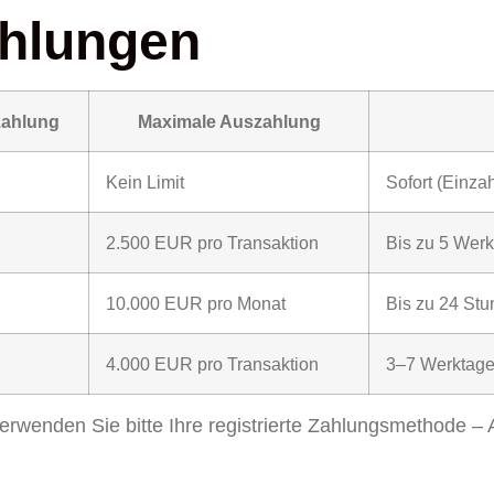
ahlungen
zahlung
Maximale Auszahlung
Kein Limit
Sofort (Einza
2.500 EUR pro Transaktion
Bis zu 5 Wer
10.000 EUR pro Monat
Bis zu 24 St
4.000 EUR pro Transaktion
3–7 Werktag
erwenden Sie bitte Ihre registrierte Zahlungsmethode – 