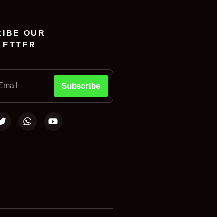
IBE OUR
LETTER
Subscribe