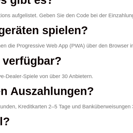
ions aufgelistet. Geben Sie den Code bei der Einzahlung
geräten spielen?
önnen die Progressive Web App (PWA) über den Browser ins
 verfügbar?
ive-Dealer-Spiele von über 30 Anbietern.
gen Auszahlungen?
tunden, Kreditkarten 2–5 Tage und Banküberweisungen 
l?