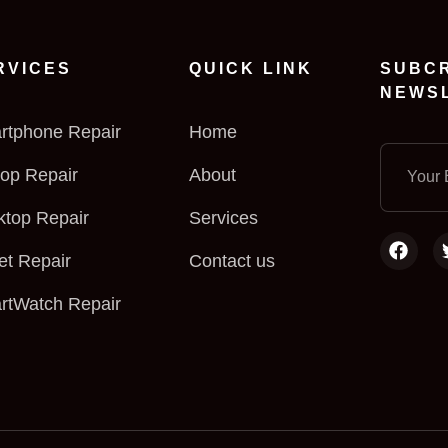
RVICES
QUICK LINK
SUBCR
NEWS
rtphone Repair
Home
op Repair
About
ktop Repair
Services
et Repair
Contact us
rtWatch Repair