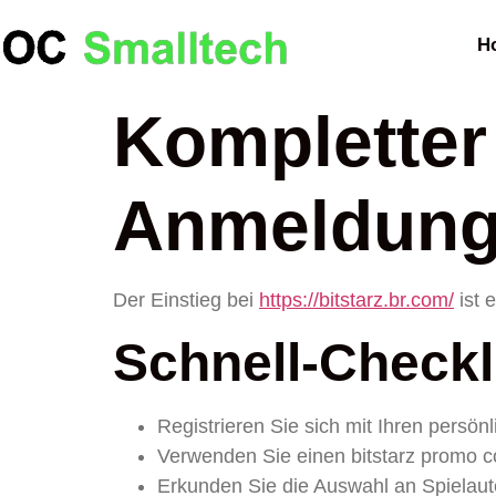
H
Kompletter
Anmeldung,
Der Einstieg bei
https://bitstarz.br.com/
ist 
Schnell-Checkl
Registrieren Sie sich mit Ihren persön
Verwenden Sie einen bitstarz promo 
Erkunden Sie die Auswahl an Spielaut