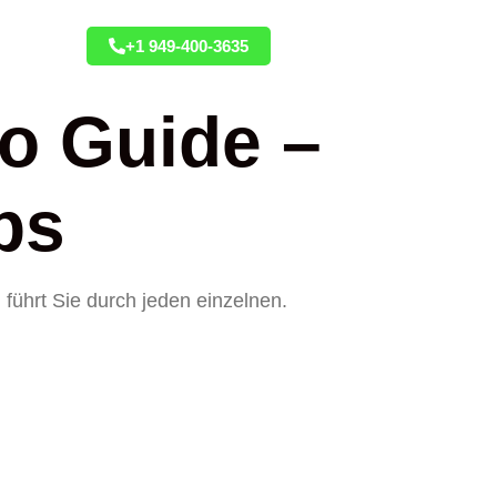
+1 949-400-3635
no Guide –
ps
n führt Sie durch jeden einzelnen.