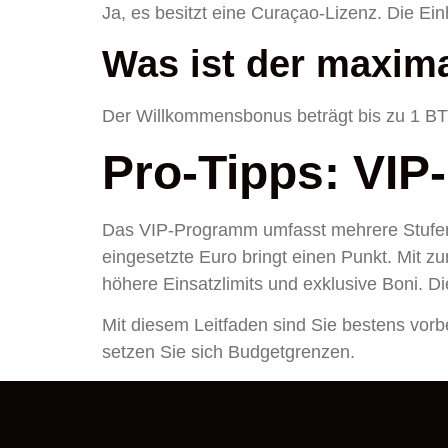
Ja, es besitzt eine Curaçao-Lizenz. Die Ein
Was ist der maxim
Der Willkommensbonus beträgt bis zu 1 BT
Pro-Tipps: VI
Das VIP-Programm umfasst mehrere Stufen (
eingesetzte Euro bringt einen Punkt. Mit z
höhere Einsatzlimits und exklusive Boni. D
Mit diesem Leitfaden sind Sie bestens vorb
setzen Sie sich Budgetgrenzen.