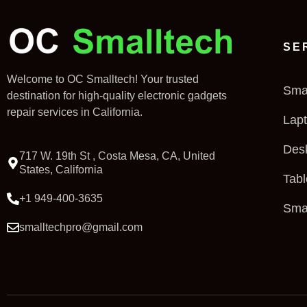
SE
Welcome to OC Smalltech! Your trusted
Sma
destination for high-quality electronic gadgets
repair services in California.
Lapt
Des
717 W. 19th St , Costa Mesa, CA, United
States, California
Tabl
+1 949-400-3635
Sma
smalltechpro@gmail.com