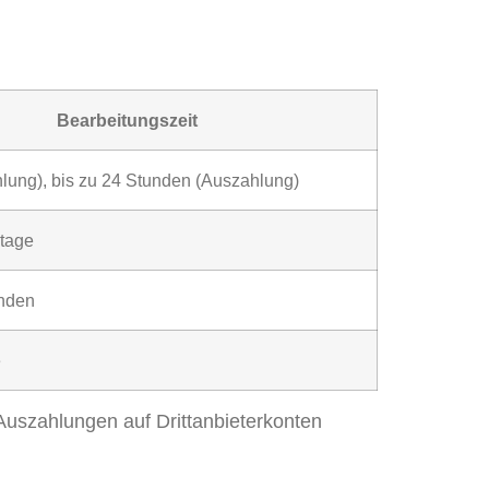
Bearbeitungszeit
hlung), bis zu 24 Stunden (Auszahlung)
ktage
unden
e
Auszahlungen auf Drittanbieterkonten