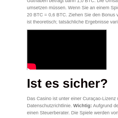
Guthaben beträgt dann 1,0 BTC. Die Umsat
umsetzen müssen. Wenn Sie an einem Spiel
20 BTC = 0,6 BTC. Ziehen Sie den Bonus vo
ist theoretisch; tatsächliche Ergebnisse vari
Ist es sicher?
Das Casino ist unter einer Curaçao-Lizenz
Datenschutzrichtlinie.
Wichtig:
Aufgrund de
einen Steuerberater. Die Spiele werden vo