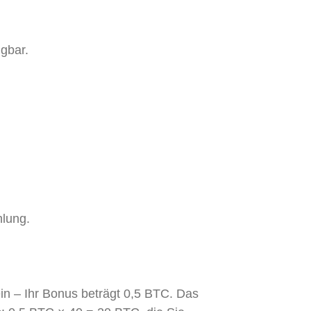
ügbar.
hlung.
n – Ihr Bonus beträgt 0,5 BTC. Das