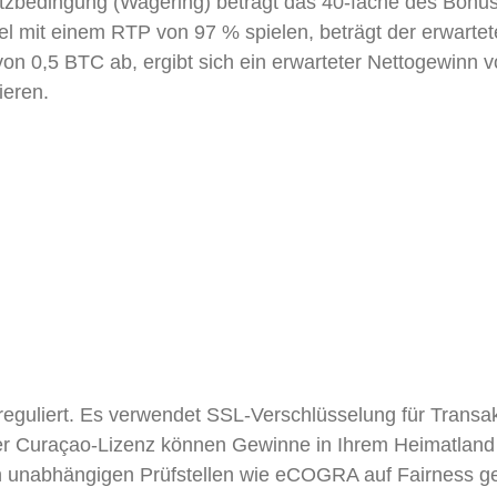
zbedingung (Wagering) beträgt das 40-fache des Bonus
 mit einem RTP von 97 % spielen, beträgt der erwarte
n 0,5 BTC ab, ergibt sich ein erwarteter Nettogewinn 
ieren.
 reguliert. Es verwendet SSL-Verschlüsselung für Trans
r Curaçao-Lizenz können Gewinne in Ihrem Heimatland st
n unabhängigen Prüfstellen wie eCOGRA auf Fairness ge