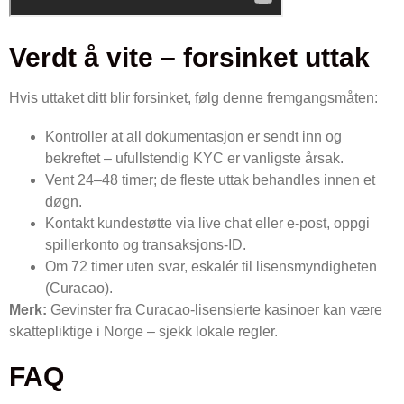
Verdt å vite – forsinket uttak
Hvis uttaket ditt blir forsinket, følg denne fremgangsmåten:
Kontroller at all dokumentasjon er sendt inn og
bekreftet – ufullstendig KYC er vanligste årsak.
Vent 24–48 timer; de fleste uttak behandles innen et
døgn.
Kontakt kundestøtte via live chat eller e-post, oppgi
spillerkonto og transaksjons-ID.
Om 72 timer uten svar, eskalér til lisensmyndigheten
(Curacao).
Merk:
Gevinster fra Curacao-lisensierte kasinoer kan være
skattepliktige i Norge – sjekk lokale regler.
FAQ