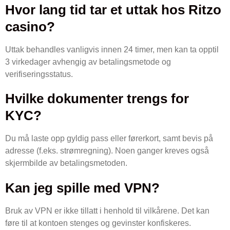
Hvor lang tid tar et uttak hos Ritzo
casino?
Uttak behandles vanligvis innen 24 timer, men kan ta opptil
3 virkedager avhengig av betalingsmetode og
verifiseringsstatus.
Hvilke dokumenter trengs for
KYC?
Du må laste opp gyldig pass eller førerkort, samt bevis på
adresse (f.eks. strømregning). Noen ganger kreves også
skjermbilde av betalingsmetoden.
Kan jeg spille med VPN?
Bruk av VPN er ikke tillatt i henhold til vilkårene. Det kan
føre til at kontoen stenges og gevinster konfiskeres.