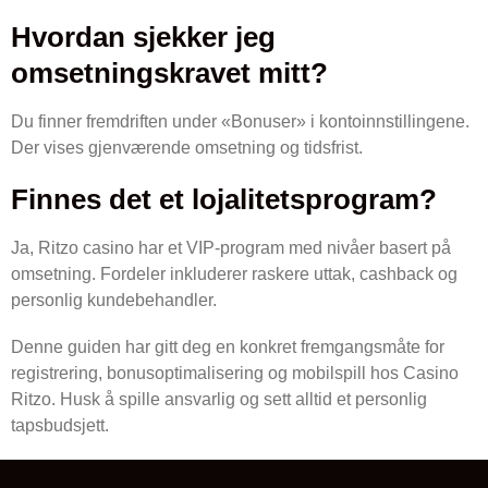
Hvordan sjekker jeg
omsetningskravet mitt?
Du finner fremdriften under «Bonuser» i kontoinnstillingene.
Der vises gjenværende omsetning og tidsfrist.
Finnes det et lojalitetsprogram?
Ja, Ritzo casino har et VIP-program med nivåer basert på
omsetning. Fordeler inkluderer raskere uttak, cashback og
personlig kundebehandler.
Denne guiden har gitt deg en konkret fremgangsmåte for
registrering, bonusoptimalisering og mobilspill hos Casino
Ritzo. Husk å spille ansvarlig og sett alltid et personlig
tapsbudsjett.