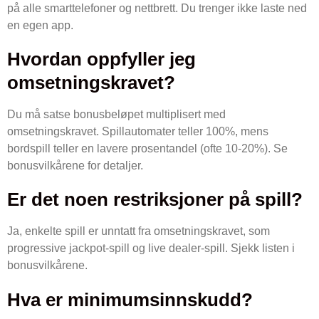
på alle smarttelefoner og nettbrett. Du trenger ikke laste ned
en egen app.
Hvordan oppfyller jeg
omsetningskravet?
Du må satse bonusbeløpet multiplisert med
omsetningskravet. Spillautomater teller 100%, mens
bordspill teller en lavere prosentandel (ofte 10-20%). Se
bonusvilkårene for detaljer.
Er det noen restriksjoner på spill?
Ja, enkelte spill er unntatt fra omsetningskravet, som
progressive jackpot-spill og live dealer-spill. Sjekk listen i
bonusvilkårene.
Hva er minimumsinnskudd?