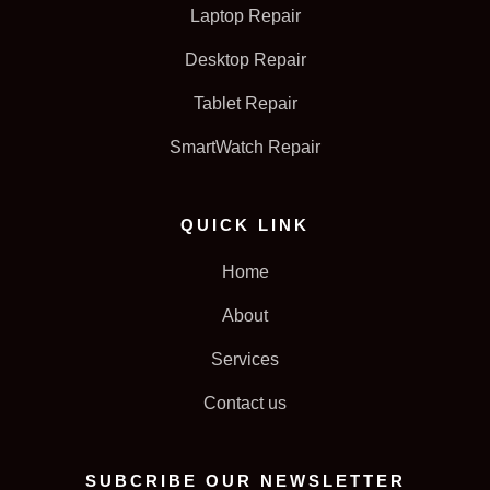
Laptop Repair
Desktop Repair
Tablet Repair
SmartWatch Repair
QUICK LINK
Home
About
Services
Contact us
SUBCRIBE OUR NEWSLETTER