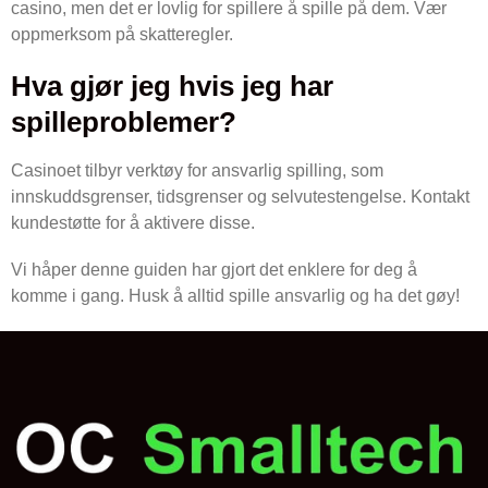
casino, men det er lovlig for spillere å spille på dem. Vær
oppmerksom på skatteregler.
Hva gjør jeg hvis jeg har
spilleproblemer?
Casinoet tilbyr verktøy for ansvarlig spilling, som
innskuddsgrenser, tidsgrenser og selvutestengelse. Kontakt
kundestøtte for å aktivere disse.
Vi håper denne guiden har gjort det enklere for deg å
komme i gang. Husk å alltid spille ansvarlig og ha det gøy!