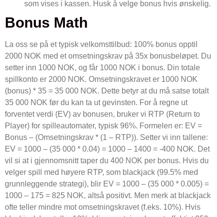
som vises i kassen. Husk å velge bonus hvis ønskelig.
Bonus Math
La oss se på et typisk velkomsttilbud: 100% bonus opptil
2000 NOK med et omsetningskrav på 35x bonusbeløpet. Du
setter inn 1000 NOK, og får 1000 NOK i bonus. Din totale
spillkonto er 2000 NOK. Omsetningskravet er 1000 NOK
(bonus) * 35 = 35 000 NOK. Dette betyr at du må satse totalt
35 000 NOK før du kan ta ut gevinsten. For å regne ut
forventet verdi (EV) av bonusen, bruker vi RTP (Return to
Player) for spilleautomater, typisk 96%. Formelen er: EV =
Bonus – (Omsetningskrav * (1 – RTP)). Setter vi inn tallene:
EV = 1000 – (35 000 * 0.04) = 1000 – 1400 = -400 NOK. Det
vil si at i gjennomsnitt taper du 400 NOK per bonus. Hvis du
velger spill med høyere RTP, som blackjack (99.5% med
grunnleggende strategi), blir EV = 1000 – (35 000 * 0.005) =
1000 – 175 = 825 NOK, altså positivt. Men merk at blackjack
ofte teller mindre mot omsetningskravet (f.eks. 10%). Hvis