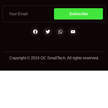
Subscribe
Copyright © 2024 OC SmallTech. All rights reserved.