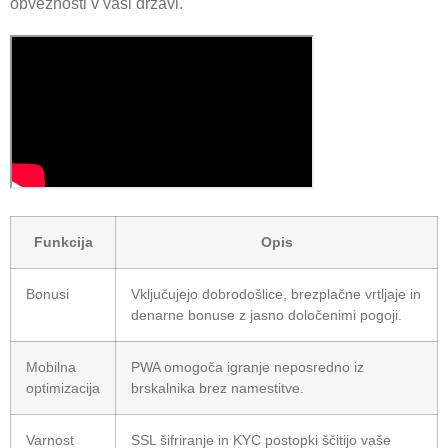
obveznosti v vaši državi.
Funkcija
Opis
Bonusi
Vključujejo dobrodošlice, brezplačne vrtljaje in
denarne bonuse z jasno določenimi pogoji.
Mobilna
PWA omogoča igranje neposredno iz
optimizacija
brskalnika brez namestitve.
Varnost
SSL šifriranje in KYC postopki ščitijo vaše