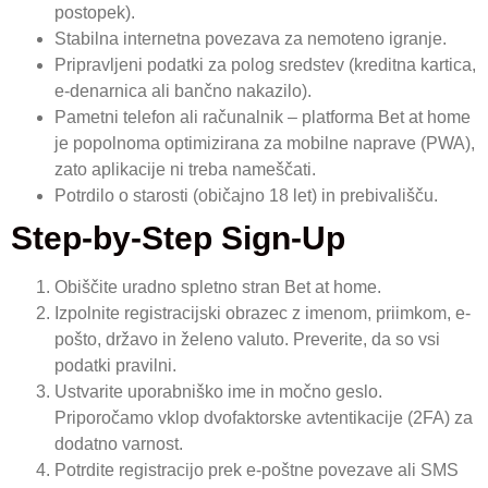
postopek).
Stabilna internetna povezava za nemoteno igranje.
Pripravljeni podatki za polog sredstev (kreditna kartica,
e-denarnica ali bančno nakazilo).
Pametni telefon ali računalnik – platforma Bet at home
je popolnoma optimizirana za mobilne naprave (PWA),
zato aplikacije ni treba nameščati.
Potrdilo o starosti (običajno 18 let) in prebivališču.
Step-by-Step Sign-Up
Obiščite uradno spletno stran Bet at home.
Izpolnite registracijski obrazec z imenom, priimkom, e-
pošto, državo in želeno valuto. Preverite, da so vsi
podatki pravilni.
Ustvarite uporabniško ime in močno geslo.
Priporočamo vklop dvofaktorske avtentikacije (2FA) za
dodatno varnost.
Potrdite registracijo prek e-poštne povezave ali SMS