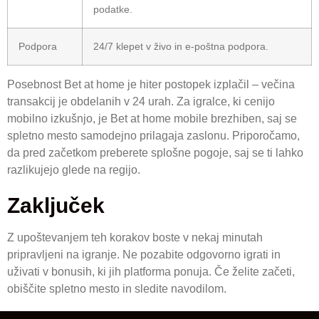
podatke.
Podpora
24/7 klepet v živo in e-poštna podpora.
Posebnost Bet at home je hiter postopek izplačil – večina
transakcij je obdelanih v 24 urah. Za igralce, ki cenijo
mobilno izkušnjo, je Bet at home mobile brezhiben, saj se
spletno mesto samodejno prilagaja zaslonu. Priporočamo,
da pred začetkom preberete splošne pogoje, saj se ti lahko
razlikujejo glede na regijo.
Zaključek
Z upoštevanjem teh korakov boste v nekaj minutah
pripravljeni na igranje. Ne pozabite odgovorno igrati in
uživati v bonusih, ki jih platforma ponuja. Če želite začeti,
obiščite spletno mesto in sledite navodilom.