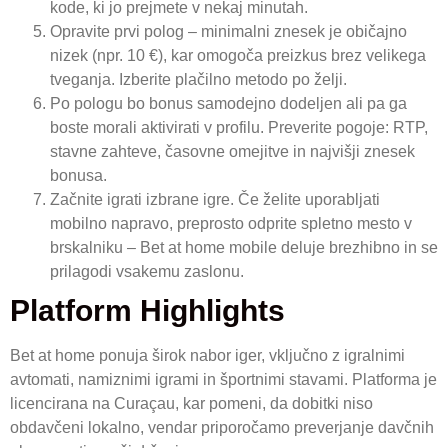
kode, ki jo prejmete v nekaj minutah.
Opravite prvi polog – minimalni znesek je običajno
nizek (npr. 10 €), kar omogoča preizkus brez velikega
tveganja. Izberite plačilno metodo po želji.
Po pologu bo bonus samodejno dodeljen ali pa ga
boste morali aktivirati v profilu. Preverite pogoje: RTP,
stavne zahteve, časovne omejitve in najvišji znesek
bonusa.
Začnite igrati izbrane igre. Če želite uporabljati
mobilno napravo, preprosto odprite spletno mesto v
brskalniku – Bet at home mobile deluje brezhibno in se
prilagodi vsakemu zaslonu.
Platform Highlights
Bet at home ponuja širok nabor iger, vključno z igralnimi
avtomati, namiznimi igrami in športnimi stavami. Platforma je
licencirana na Curaçau, kar pomeni, da dobitki niso
obdavčeni lokalno, vendar priporočamo preverjanje davčnih