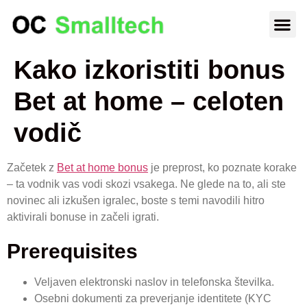
Kako izkoristiti bonus
Bet at home – celoten
vodič
Začetek z
Bet at home bonus
je preprost, ko poznate korake
– ta vodnik vas vodi skozi vsakega. Ne glede na to, ali ste
novinec ali izkušen igralec, boste s temi navodili hitro
aktivirali bonuse in začeli igrati.
Prerequisites
Veljaven elektronski naslov in telefonska številka.
Osebni dokumenti za preverjanje identitete (KYC