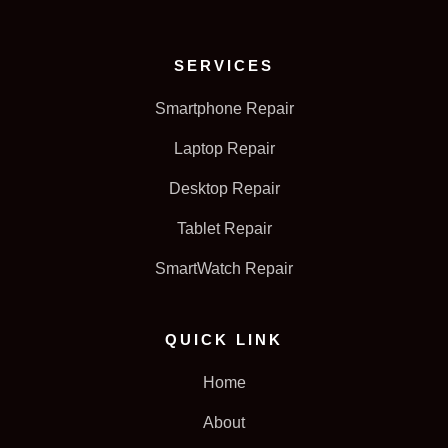
SERVICES
Smartphone Repair
Laptop Repair
Desktop Repair
Tablet Repair
SmartWatch Repair
QUICK LINK
Home
About