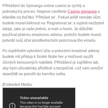
Přihlášení do Spinanga online casino je rychlý a
jednoduchý proces. Nejprve navštivte
Casino spinanga
a
klikněte na tlačítko ‘Přihlásit se’. Pokud ještě nemáte účet,
budete muset kliknout na ‘Registrovat se’ a vyplnit nezbytné
údaje, jako je vaše jméno, e-mail a heslo. Je důležité
používat platnou emailovou adresu, protože budete muset
potvrdit svůj účet prostřednictvím potvrzovacího emailu.
Po úspěšném vytvoření účtu a potvrzení emailové adresy
budete mít přístup k široké škále her a možnost využít
různých bonusových nabídek. Přihlášení je zajištěno tak,
aby bylo uživatelsky přívětivé a bezpečné, což vám umožní
okamžitě se ponořit do herního světa.
[Embeded Media: