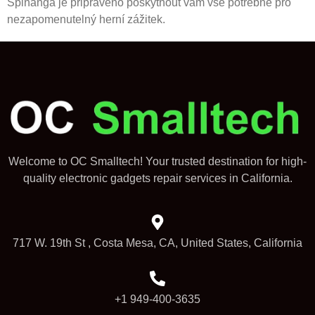
Spinanga je připraveno poskytnout vám vše potřebné pro
nezapomenutelný herní zážitek.
Welcome to OC Smalltech! Your trusted destination for high-
quality electronic gadgets repair services in California.
717 W. 19th St , Costa Mesa, CA, United States, California
+1 949-400-3635