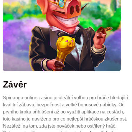
Závěr
Spinanga online casino je ideální volbou pro hráče hledající
kvalitní zábavu, bezpečnost a velké bonusové nabídky. Od
prvního kroku přihlášení až po využití aplikace na cestách,
toto kasino je navrženo pro co nejlepší hráčskou zkušenost.
Nezáleží na tom, zda jste nováček nebo ostřílený hráč,