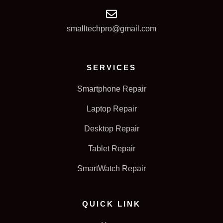
smalltechpro@gmail.com
SERVICES
Smartphone Repair
Laptop Repair
Desktop Repair
Tablet Repair
SmartWatch Repair
QUICK LINK