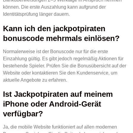
können. Die erste Auszahlung kann aufgrund der
Identitätsprüfung länger dauern.
Kann ich den jackpotpiraten
bonuscode mehrmals einlösen?
Normalerweise ist der Bonuscode nur für die erste
Einzahlung gültig. Es gibt jedoch regelmäßig Aktionen für
bestehende Spieler. Prüfen Sie die Bonusübersicht auf der
Website oder kontaktieren Sie den Kundenservice, um
aktuelle Angebote zu erfahren.
Ist Jackpotpiraten auf meinem
iPhone oder Android-Gerät
verfügbar?
Ja, die mobile Website funktioniert auf allen modernen