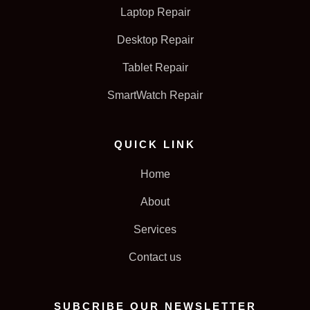
Laptop Repair
Desktop Repair
Tablet Repair
SmartWatch Repair
QUICK LINK
Home
About
Services
Contact us
SUBCRIBE OUR NEWSLETTER