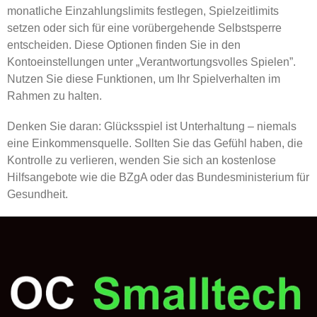
monatliche Einzahlungslimits festlegen, Spielzeitlimits
setzen oder sich für eine vorübergehende Selbstsperre
entscheiden. Diese Optionen finden Sie in den
Kontoeinstellungen unter „Verantwortungsvolles Spielen”.
Nutzen Sie diese Funktionen, um Ihr Spielverhalten im
Rahmen zu halten.
Denken Sie daran: Glücksspiel ist Unterhaltung – niemals
eine Einkommensquelle. Sollten Sie das Gefühl haben, die
Kontrolle zu verlieren, wenden Sie sich an kostenlose
Hilfsangebote wie die BZgA oder das Bundesministerium für
Gesundheit.