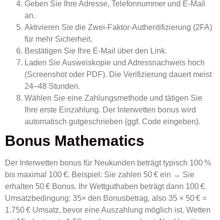
Geben Sie Ihre Adresse, Telefonnummer und E‑Mail
an.
Aktivieren Sie die Zwei-Faktor-Authentifizierung (2FA)
für mehr Sicherheit.
Bestätigen Sie Ihre E‑Mail über den Link.
Laden Sie Ausweiskopie und Adressnachweis hoch
(Screenshot oder PDF). Die Verifizierung dauert meist
24–48 Stunden.
Wählen Sie eine Zahlungsmethode und tätigen Sie
Ihre erste Einzahlung. Der Interwetten bonus wird
automatisch gutgeschrieben (ggf. Code eingeben).
Bonus Mathematics
Der Interwetten bonus für Neukunden beträgt typisch 100 %
bis maximal 100 €. Beispiel: Sie zahlen 50 € ein → Sie
erhalten 50 € Bonus. Ihr Wettguthaben beträgt dann 100 €.
Umsatzbedingung: 35× den Bonusbetrag, also 35 × 50 € =
1.750 € Umsatz, bevor eine Auszahlung möglich ist. Wetten