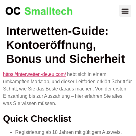
Interwetten-Guide:
Kontoeröffnung,
Bonus und Sicherheit
https://interwetten-de.eu.com/
hebt sich in einem
umkämpften Markt ab, und dieser Leitfaden erklärt Schritt für
Schritt, wie Sie das Beste daraus machen. Von der ersten
Einzahlung bis zur Auszahlung – hier erfahren Sie alles,
was Sie wissen müssen.
Quick Checklist
Registrierung ab 18 Jahren mit gültigem Ausweis.