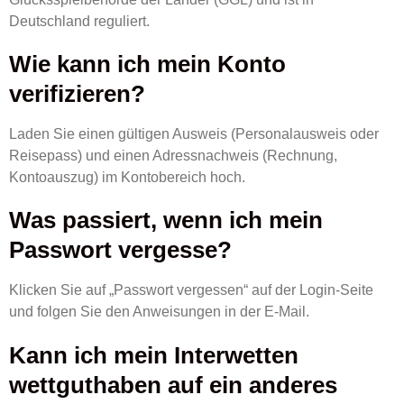
Deutschland reguliert.
Wie kann ich mein Konto
verifizieren?
Laden Sie einen gültigen Ausweis (Personalausweis oder
Reisepass) und einen Adressnachweis (Rechnung,
Kontoauszug) im Kontobereich hoch.
Was passiert, wenn ich mein
Passwort vergesse?
Klicken Sie auf „Passwort vergessen“ auf der Login-Seite
und folgen Sie den Anweisungen in der E‑Mail.
Kann ich mein Interwetten
wettguthaben auf ein anderes