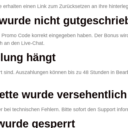
ie erhalten einen Link zum Zurücksetzen an Ihre hinterleg
 wurde nicht gutgeschrie
ten Promo Code korrekt eingegeben haben. Der Bonus wir
h an den Live-Chat.
hlung hängt
iert sind. Auszahlungen können bis zu 48 Stunden in Be
ette wurde versehentlich 
 bei technischen Fehlern. Bitte sofort den Support infor
wurde gesperrt