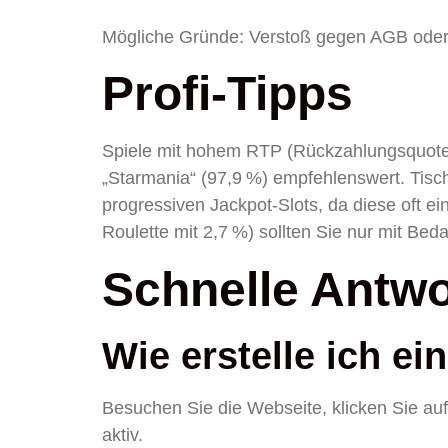
Mögliche Gründe: Verstoß gegen AGB oder S
Profi-Tipps
Spiele mit hohem RTP (Rückzahlungsquote)
„Starmania“ (97,9 %) empfehlenswert. Tisch
progressiven Jackpot-Slots, da diese oft e
Roulette mit 2,7 %) sollten Sie nur mit Beda
Schnelle Antw
Wie erstelle ich ei
Besuchen Sie die Webseite, klicken Sie auf
aktiv.