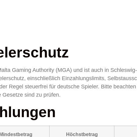
elerschutz
 Malta Gaming Authority (MGA) und ist auch in Schleswig
elerschutz, einschließlich Einzahlungslimits, Selbstauss
der Regel steuerfrei für deutsche Spieler. Bitte beachte
e Gesetze sind zu prüfen.
ahlungen
Mindestbetrag
Höchstbetrag