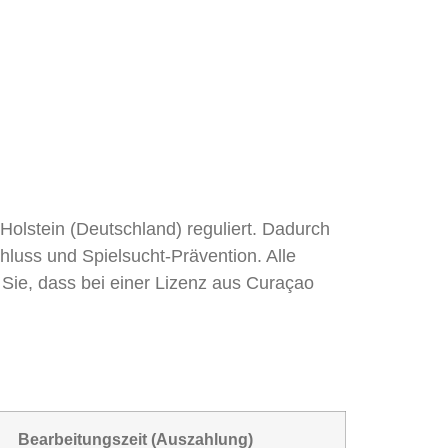
-Holstein (Deutschland) reguliert. Dadurch
chluss und Spielsucht-Prävention. Alle
n Sie, dass bei einer Lizenz aus Curaçao
Bearbeitungszeit (Auszahlung)