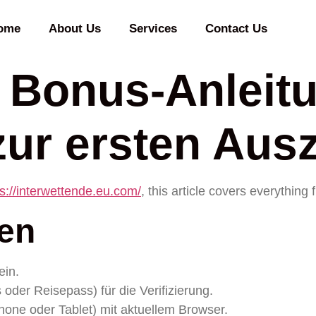
ome
About Us
Services
Contact Us
 Bonus-Anleitu
 zur ersten Au
ps://interwettende.eu.com/
, this article covers everything 
en
ein.
oder Reisepass) für die Verifizierung.
hone oder Tablet) mit aktuellem Browser.