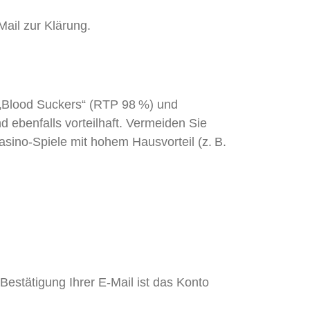
ail zur Klärung.
 „Blood Suckers“ (RTP 98 %) und
 ebenfalls vorteilhaft. Vermeiden Sie
sino-Spiele mit hohem Hausvorteil (z. B.
estätigung Ihrer E-Mail ist das Konto