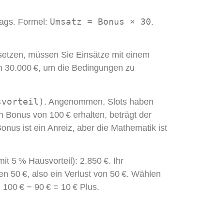
Umsatz = Bonus × 30
ags. Formel:
.
msetzen, müssen Sie Einsätze mit einem
on 30.000 €, um die Bedingungen zu
svorteil)
. Angenommen, Slots haben
n Bonus von 100 € erhalten, beträgt der
onus ist ein Anreiz, aber die Mathematik ist
t 5 % Hausvorteil): 2.850 €. Ihr
n 50 €, also ein Verlust von 50 €. Wählen
 100 € − 90 € = 10 € Plus.