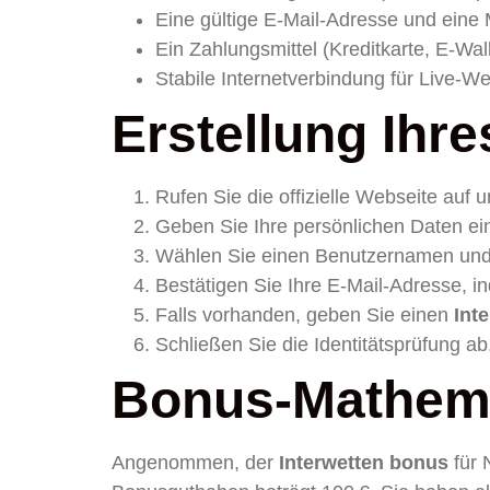
Eine gültige E-Mail-Adresse und eine
Ein Zahlungsmittel (Kreditkarte, E-Wa
Stabile Internetverbindung für Live-We
Erstellung Ihr
Rufen Sie die offizielle Webseite auf 
Geben Sie Ihre persönlichen Daten e
Wählen Sie einen Benutzernamen und 
Bestätigen Sie Ihre E-Mail-Adresse, in
Falls vorhanden, geben Sie einen
Int
Schließen Sie die Identitätsprüfung a
Bonus-Mathem
Angenommen, der
Interwetten bonus
für 