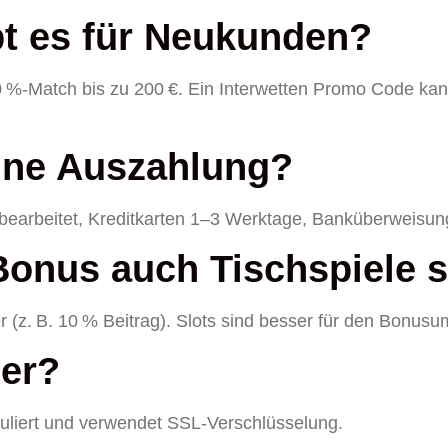
t es für Neukunden?
0 %-Match bis zu 200 €. Ein Interwetten Promo Code k
eine Auszahlung?
 bearbeitet, Kreditkarten 1–3 Werktage, Banküberweisu
Bonus auch Tischspiele s
(z. B. 10 % Beitrag). Slots sind besser für den Bonusu
her?
guliert und verwendet SSL-Verschlüsselung.