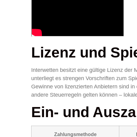
Lizenz und Spi
Interwetten besitzt eine gültige Lizenz der
unterliegt es strengen Vorschriften zum Spi
Gewinne von lizenzierten Anbietern sind in 
andere Steuerregeln gelten können – lokal
Ein- und Ausz
Zahlungsmethode