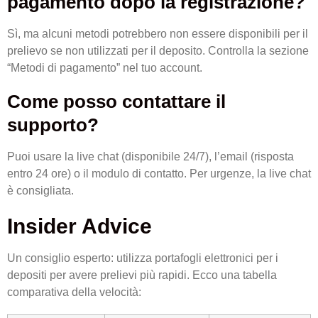
pagamento dopo la registrazione?
Sì, ma alcuni metodi potrebbero non essere disponibili per il
prelievo se non utilizzati per il deposito. Controlla la sezione
“Metodi di pagamento” nel tuo account.
Come posso contattare il
supporto?
Puoi usare la live chat (disponibile 24/7), l’email (risposta
entro 24 ore) o il modulo di contatto. Per urgenze, la live chat
è consigliata.
Insider Advice
Un consiglio esperto: utilizza portafogli elettronici per i
depositi per avere prelievi più rapidi. Ecco una tabella
comparativa della velocità: