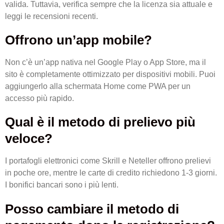
valida. Tuttavia, verifica sempre che la licenza sia attuale e
leggi le recensioni recenti.
Offrono un’app mobile?
Non c’è un’app nativa nel Google Play o App Store, ma il
sito è completamente ottimizzato per dispositivi mobili. Puoi
aggiungerlo alla schermata Home come PWA per un
accesso più rapido.
Qual è il metodo di prelievo più
veloce?
I portafogli elettronici come Skrill e Neteller offrono prelievi
in poche ore, mentre le carte di credito richiedono 1-3 giorni.
I bonifici bancari sono i più lenti.
Posso cambiare il metodo di