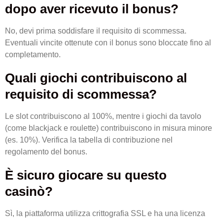
dopo aver ricevuto il bonus?
No, devi prima soddisfare il requisito di scommessa.
Eventuali vincite ottenute con il bonus sono bloccate fino al
completamento.
Quali giochi contribuiscono al
requisito di scommessa?
Le slot contribuiscono al 100%, mentre i giochi da tavolo
(come blackjack e roulette) contribuiscono in misura minore
(es. 10%). Verifica la tabella di contribuzione nel
regolamento del bonus.
È sicuro giocare su questo
casinò?
Sì, la piattaforma utilizza crittografia SSL e ha una licenza