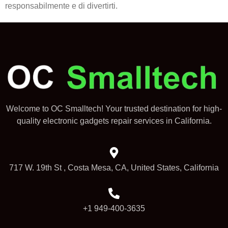
responsabilmente e di divertirti.
Welcome to OC Smalltech! Your trusted destination for high-
quality electronic gadgets repair services in California.
717 W. 19th St , Costa Mesa, CA, United States, California
+1 949-400-3635