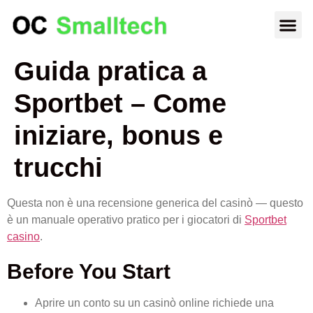
Guida pratica a
Sportbet – Come
iniziare, bonus e
trucchi
Questa non è una recensione generica del casinò — questo
è un manuale operativo pratico per i giocatori di
Sportbet
casino
.
Before You Start
Aprire un conto su un casinò online richiede una