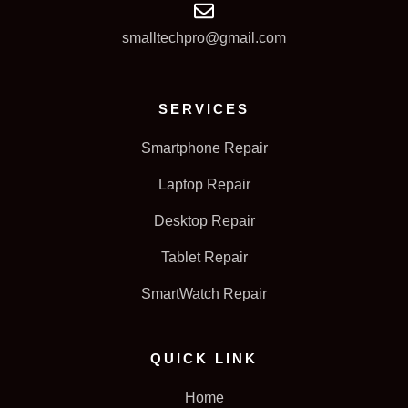
smalltechpro@gmail.com
SERVICES
Smartphone Repair
Laptop Repair
Desktop Repair
Tablet Repair
SmartWatch Repair
QUICK LINK
Home