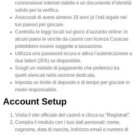
connessione internet stabile e un documento d’identità
valido per la verifica.
Assicurati di avere almeno 18 anni (o l’età legale nel
tuo paese) per giocare.
Controlla le leggi locali sul gioco d’azzardo online: in
alcuni paesi le vincite da casinò con licenza Curacao
potrebbero essere soggette a tassazione.
Utilizza una password sicura e attiva l’autenticazione a
due fattori (2FA) se disponibile.
Scegli un metodo di pagamento che preferisci tra
quelli elencati nella sezione dedicata.
Imposta un limite di deposito e di tempo per giocare in
modo responsabile.
Account Setup
Visita il sito ufficiale del casinò e clicca su “Registrati”.
Compila il modulo con i tuoi dati personali: nome,
cognome, data di nascita, indirizzo email e numero di