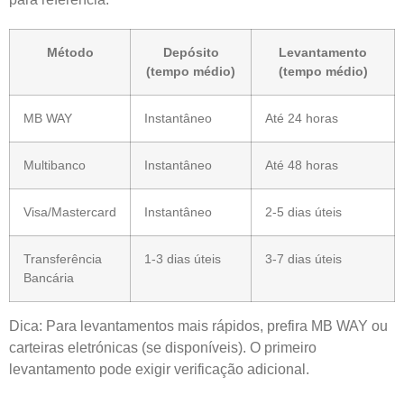
Método
Depósito
Levantamento
(tempo médio)
(tempo médio)
MB WAY
Instantâneo
Até 24 horas
Multibanco
Instantâneo
Até 48 horas
Visa/Mastercard
Instantâneo
2-5 dias úteis
Transferência
1-3 dias úteis
3-7 dias úteis
Bancária
Dica: Para levantamentos mais rápidos, prefira MB WAY ou
carteiras eletrónicas (se disponíveis). O primeiro
levantamento pode exigir verificação adicional.