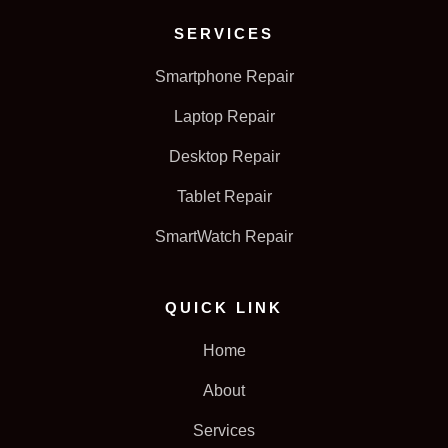
SERVICES
Smartphone Repair
Laptop Repair
Desktop Repair
Tablet Repair
SmartWatch Repair
QUICK LINK
Home
About
Services