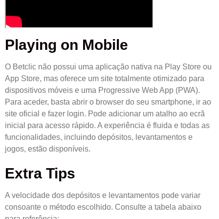
Playing on Mobile
O Betclic não possui uma aplicação nativa na Play Store ou
App Store, mas oferece um site totalmente otimizado para
dispositivos móveis e uma Progressive Web App (PWA).
Para aceder, basta abrir o browser do seu smartphone, ir ao
site oficial e fazer login. Pode adicionar um atalho ao ecrã
inicial para acesso rápido. A experiência é fluida e todas as
funcionalidades, incluindo depósitos, levantamentos e
jogos, estão disponíveis.
Extra Tips
A velocidade dos depósitos e levantamentos pode variar
consoante o método escolhido. Consulte a tabela abaixo
para referência: