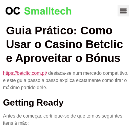
Guia Prático: Como
Usar o Casino Betclic
e Aproveitar o Bónus
https://betclic.com.pt/
destaca-se num mercado competitivo,
e este guia passo a passo explica exatamente como tirar o
máximo partido dele.
Getting Ready
Antes de começar, certifique-se de que tem os seguintes
itens à mão: