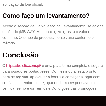
aplicação da loja oficial.
Como faço um levantamento?
Aceda à secção de Caixa, escolha Levantamento, selecione
o método (MB WAY, Multibanco, etc.), insira o valor e
confirme. O tempo de processamento varia conforme o
método.
Conclusão
O
https://betclic.com.pt/
é uma plataforma completa e segura
para jogadores portugueses. Com este guia, está pronto
para se registar, aproveitar o bónus e começar a jogar com
confiança. Lembre-se de jogar de forma responsável e de
verificar sempre os Termos e Condições das promoções.