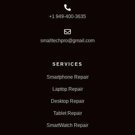
+1 949-400-3635
smalltechpro@gmail.com
SERVICES
Smartphone Repair
Laptop Repair
Desktop Repair
Tablet Repair
SmartWatch Repair