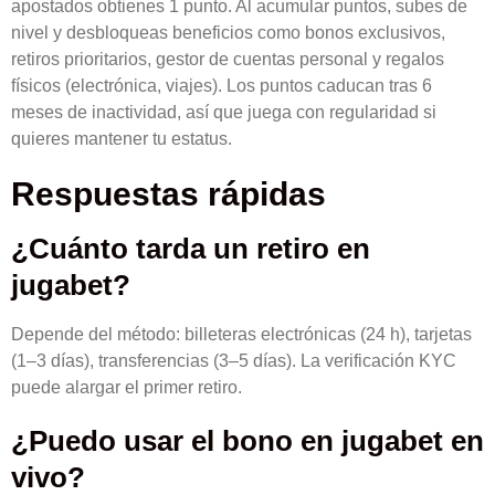
apostados obtienes 1 punto. Al acumular puntos, subes de
nivel y desbloqueas beneficios como bonos exclusivos,
retiros prioritarios, gestor de cuentas personal y regalos
físicos (electrónica, viajes). Los puntos caducan tras 6
meses de inactividad, así que juega con regularidad si
quieres mantener tu estatus.
Respuestas rápidas
¿Cuánto tarda un retiro en
jugabet?
Depende del método: billeteras electrónicas (24 h), tarjetas
(1–3 días), transferencias (3–5 días). La verificación KYC
puede alargar el primer retiro.
¿Puedo usar el bono en jugabet en
vivo?