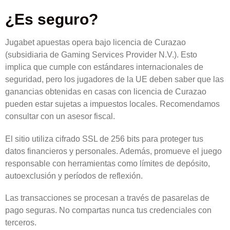
¿Es seguro?
Jugabet apuestas opera bajo licencia de Curazao
(subsidiaria de Gaming Services Provider N.V.). Esto
implica que cumple con estándares internacionales de
seguridad, pero los jugadores de la UE deben saber que las
ganancias obtenidas en casas con licencia de Curazao
pueden estar sujetas a impuestos locales. Recomendamos
consultar con un asesor fiscal.
El sitio utiliza cifrado SSL de 256 bits para proteger tus
datos financieros y personales. Además, promueve el juego
responsable con herramientas como límites de depósito,
autoexclusión y períodos de reflexión.
Las transacciones se procesan a través de pasarelas de
pago seguras. No compartas nunca tus credenciales con
terceros.