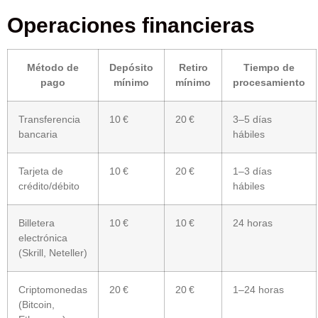
Operaciones financieras
Método de
Depósito
Retiro
Tiempo de
pago
mínimo
mínimo
procesamiento
Transferencia
10 €
20 €
3–5 días
bancaria
hábiles
Tarjeta de
10 €
20 €
1–3 días
crédito/débito
hábiles
Billetera
10 €
10 €
24 horas
electrónica
(Skrill, Neteller)
Criptomonedas
20 €
20 €
1–24 horas
(Bitcoin,