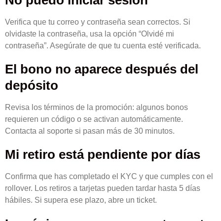
No puedo iniciar sesión
Verifica que tu correo y contraseña sean correctos. Si
olvidaste la contraseña, usa la opción “Olvidé mi
contraseña”. Asegúrate de que tu cuenta esté verificada.
El bono no aparece después del
depósito
Revisa los términos de la promoción: algunos bonos
requieren un código o se activan automáticamente.
Contacta al soporte si pasan más de 30 minutos.
Mi retiro está pendiente por días
Confirma que has completado el KYC y que cumples con el
rollover. Los retiros a tarjetas pueden tardar hasta 5 días
hábiles. Si supera ese plazo, abre un ticket.