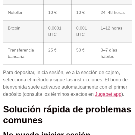
Neteller
10 €
10 €
24–48 horas
Bitcoin
0.0001
0.001
1–12 horas
BTC
BTC
Transferencia
25 €
50 €
3–7 días
bancaria
hábiles
Para depositar, inicia sesión, ve a la sección de cajero,
selecciona el método y sigue las instrucciones. El bono de
bienvenida suele activarse automáticamente con el primer
depósito (consulta los términos exactos en
Jugabet app
).
Solución rápida de problemas
comunes