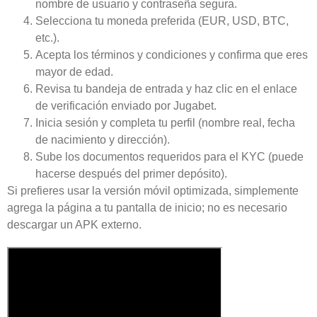
nombre de usuario y contraseña segura.
Selecciona tu moneda preferida (EUR, USD, BTC,
etc.).
Acepta los términos y condiciones y confirma que eres
mayor de edad.
Revisa tu bandeja de entrada y haz clic en el enlace
de verificación enviado por Jugabet.
Inicia sesión y completa tu perfil (nombre real, fecha
de nacimiento y dirección).
Sube los documentos requeridos para el KYC (puede
hacerse después del primer depósito).
Si prefieres usar la versión móvil optimizada, simplemente
agrega la página a tu pantalla de inicio; no es necesario
descargar un APK externo.