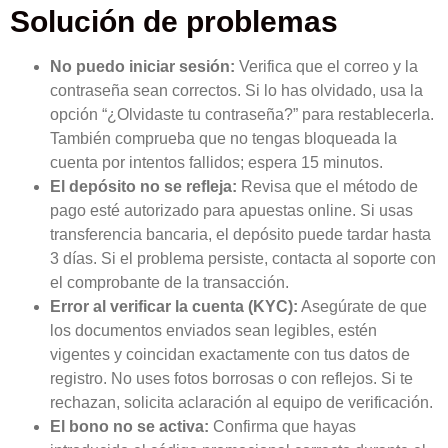
Solución de problemas
No puedo iniciar sesión:
Verifica que el correo y la
contraseña sean correctos. Si lo has olvidado, usa la
opción “¿Olvidaste tu contraseña?” para restablecerla.
También comprueba que no tengas bloqueada la
cuenta por intentos fallidos; espera 15 minutos.
El depósito no se refleja:
Revisa que el método de
pago esté autorizado para apuestas online. Si usas
transferencia bancaria, el depósito puede tardar hasta
3 días. Si el problema persiste, contacta al soporte con
el comprobante de la transacción.
Error al verificar la cuenta (KYC):
Asegúrate de que
los documentos enviados sean legibles, estén
vigentes y coincidan exactamente con tus datos de
registro. No uses fotos borrosas o con reflejos. Si te
rechazan, solicita aclaración al equipo de verificación.
El bono no se activa:
Confirma que hayas