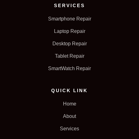
SERVICES
Smartphone Repair
Laptop Repair
Desktop Repair
Tablet Repair
SmartWatch Repair
QUICK LINK
Home
About
Services