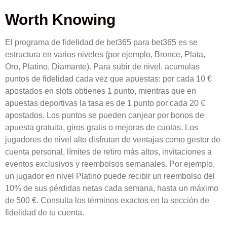
Worth Knowing
El programa de fidelidad de bet365 para bet365 es se
estructura en varios niveles (por ejemplo, Bronce, Plata,
Oro, Platino, Diamante). Para subir de nivel, acumulas
puntos de fidelidad cada vez que apuestas: por cada 10 €
apostados en slots obtienes 1 punto, mientras que en
apuestas deportivas la tasa es de 1 punto por cada 20 €
apostados. Los puntos se pueden canjear por bonos de
apuesta gratuita, giros gratis o mejoras de cuotas. Los
jugadores de nivel alto disfrutan de ventajas como gestor de
cuenta personal, límites de retiro más altos, invitaciones a
eventos exclusivos y reembolsos semanales. Por ejemplo,
un jugador en nivel Platino puede recibir un reembolso del
10% de sus pérdidas netas cada semana, hasta un máximo
de 500 €. Consulta los términos exactos en la sección de
fidelidad de tu cuenta.