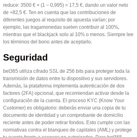
reduce: 3500 € × (1 − 0,995) = 17,5 €, dando un valor neto
de +82,5 €. Ten en cuenta que las contribuciones de
diferentes juegos al requisito de apuesta varían; por
ejemplo, las tragamonedas suelen contribuir al 100%,
mientras que el blackjack solo al 10% o menos. Siempre lee
los términos del bono antes de aceptarlo.
Seguridad
bet365 utiliza cifrado SSL de 256 bits para proteger toda la
transmisión de datos entre tu dispositivo y sus servidores.
Además, la plataforma implementa autenticación de dos
factores (2FA) opcional, que recomiendan activar desde la
configuración de la cuenta. El proceso KYC (Know Your
Customer) es obligatorio: deberás enviar una copia de tu
documento de identidad y un comprobante de domicilio
reciente antes de poder retirar fondos. Esto cumple con las
normativas contra el blanqueo de capitales (AML) y protege