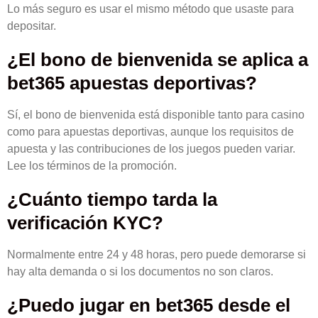
Lo más seguro es usar el mismo método que usaste para
depositar.
¿El bono de bienvenida se aplica a
bet365 apuestas deportivas?
Sí, el bono de bienvenida está disponible tanto para casino
como para apuestas deportivas, aunque los requisitos de
apuesta y las contribuciones de los juegos pueden variar.
Lee los términos de la promoción.
¿Cuánto tiempo tarda la
verificación KYC?
Normalmente entre 24 y 48 horas, pero puede demorarse si
hay alta demanda o si los documentos no son claros.
¿Puedo jugar en bet365 desde el