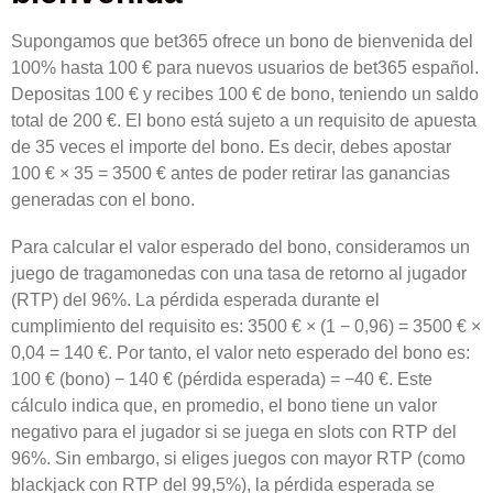
Supongamos que bet365 ofrece un bono de bienvenida del
100% hasta 100 € para nuevos usuarios de bet365 español.
Depositas 100 € y recibes 100 € de bono, teniendo un saldo
total de 200 €. El bono está sujeto a un requisito de apuesta
de 35 veces el importe del bono. Es decir, debes apostar
100 € × 35 = 3500 € antes de poder retirar las ganancias
generadas con el bono.
Para calcular el valor esperado del bono, consideramos un
juego de tragamonedas con una tasa de retorno al jugador
(RTP) del 96%. La pérdida esperada durante el
cumplimiento del requisito es: 3500 € × (1 − 0,96) = 3500 € ×
0,04 = 140 €. Por tanto, el valor neto esperado del bono es:
100 € (bono) − 140 € (pérdida esperada) = −40 €. Este
cálculo indica que, en promedio, el bono tiene un valor
negativo para el jugador si se juega en slots con RTP del
96%. Sin embargo, si eliges juegos con mayor RTP (como
blackjack con RTP del 99,5%), la pérdida esperada se