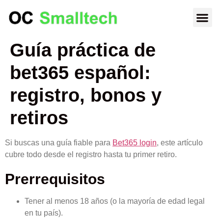
Guía práctica de
bet365 español:
registro, bonos y
retiros
Si buscas una guía fiable para
Bet365 login
, este artículo
cubre todo desde el registro hasta tu primer retiro.
Prerrequisitos
Tener al menos 18 años (o la mayoría de edad legal
en tu país).