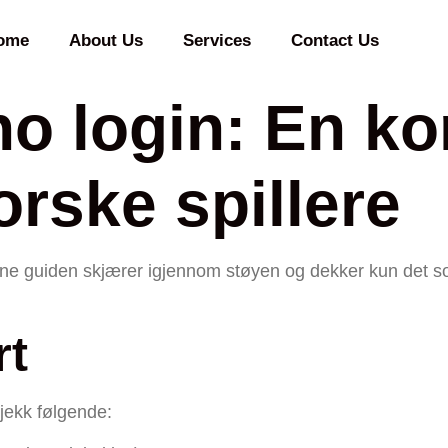
ome
About Us
Services
Contact Us
no login: En ko
orske spillere
enne guiden skjærer igjennom støyen og dekker kun det so
rt
sjekk følgende: