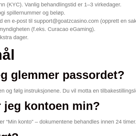
nn (KYC). Vanlig behandlingstid er 1–3 virkedager.
pgi spillernummer og beløp.
nd en e-post til support@goatzcasino.com (opprett en sak
smyndigheten (f.eks. Curacao eGaming).
kstra dager.
ål
jeg glemmer passordet?
 og følg instruksjonene. Du vil motta en tilbakestillings
r jeg kontoen min?
der “Min konto” – dokumentene behandles innen 24 timer