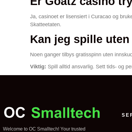
Er Goatz casino tr
Ja, casinoet er lisensiert i Curacao og bru
Skatteetaten.
Kan jeg spille ute
Noen ganger tilbys gratisspinn uten innskud
Viktig:
Spill alltid ansvarlig. Sett tids- og 
SE
Welcome to OC Smalltech! Your trusted