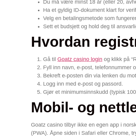
Du må være minst 18 år (eller 20, avhe
Ha et gyldig ID-dokument klart for verif
Velg en betalingsmetode som fungerer i
Sett et budsjett og hold deg til ansvarli
Hvordan regist
Gå til
Goatz casino login
og klikk på “R
Fyll inn navn, e-post, telefonnummer 
Bekreft e-posten din via lenken du mot
Logg inn med e-post og passord.
Gjør et minimumsinnskudd (typisk 100–
Mobil- og nettl
Goatz casino tilbyr ikke en egen app i nor
(PWA). Åpne siden i Safari eller Chrome, try