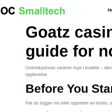
H
Goatz casi
guide for n
Onlinekasinoer varierer mye i kvalitet – d
opplevelse.
Before You Sta
Før du logger inn eller oppretter en konto, 