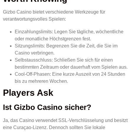
Gizbo Casino bietet verschiedene Werkzeuge für
verantwortungsvolles Spielen:
Einzahlungslimits: Legen Sie tägliche, wöchentliche
oder monatliche Höchstgrenzen fest.
Sitzungslimits: Begrenzen Sie die Zeit, die Sie im
Casino verbringen.
Selbstausschluss: Schließen Sie sich für einen
bestimmten Zeitraum oder dauerhaft vom Spielen aus.
Cool-Off-Phasen: Eine kurze Auszeit von 24 Stunden
bis zu mehreren Wochen.
Players Ask
Ist Gizbo Casino sicher?
Ja, das Casino verwendet SSL-Verschlüsselung und besitzt
eine Curaçao-Lizenz. Dennoch sollten Sie lokale