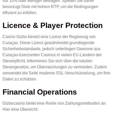
nur 10% oder weniger beitragen. Spielen Sie daher
bevorzugt Slots mit hohem RTP, um die Bedingungen
effizient zu erfüllen.
Licence & Player Protection
Casino Gizbo besitzt eine Lizenz der Regierung von
Curaçao. Diese Lizenz gewährleistet grundlegende
Sicherheitsstandards, jedoch unterliegen Gewinne aus
Curaçao-lizenzierten Casinos in vielen EU-Ländern der
Steuerpflicht. Informieren Sie sich über die lokalen
Steuergesetze, um Überraschungen zu vermeiden. Zudem
verwendet die Seite moderne SSL-Verschlüsselung, um Ihre
Daten zu schützen.
Financial Operations
Gizbocasino bietet eine Reihe von Zahlungsmethoden an.
Hier eine Übersicht: