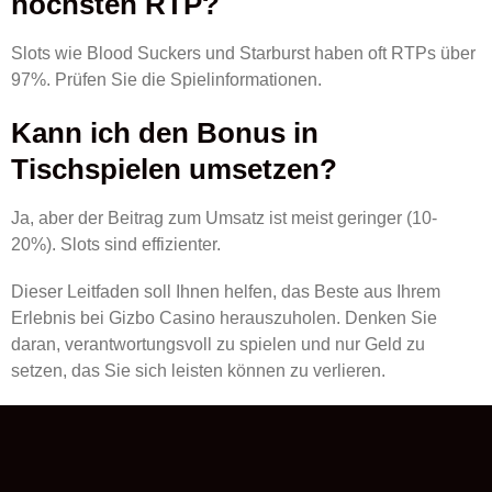
höchsten RTP?
Slots wie Blood Suckers und Starburst haben oft RTPs über
97%. Prüfen Sie die Spielinformationen.
Kann ich den Bonus in
Tischspielen umsetzen?
Ja, aber der Beitrag zum Umsatz ist meist geringer (10-
20%). Slots sind effizienter.
Dieser Leitfaden soll Ihnen helfen, das Beste aus Ihrem
Erlebnis bei Gizbo Casino herauszuholen. Denken Sie
daran, verantwortungsvoll zu spielen und nur Geld zu
setzen, das Sie sich leisten können zu verlieren.