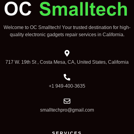
Welcome to OC Smalltech! Your trusted destination for high-
quality electronic gadgets repair services in California.
717 W. 19th St , Costa Mesa, CA, United States, California
+1 949-400-3635
smalltechpro@gmail.com
SERVICES