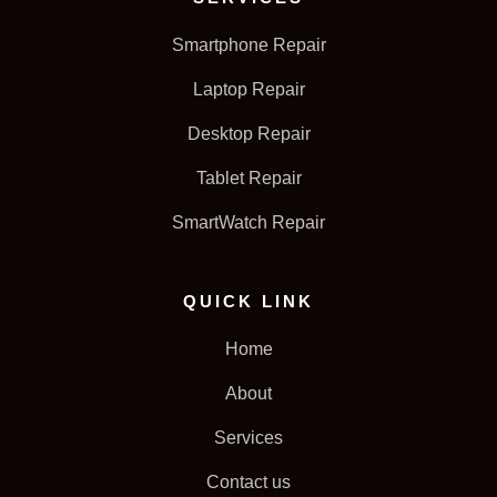
Smartphone Repair
Laptop Repair
Desktop Repair
Tablet Repair
SmartWatch Repair
QUICK LINK
Home
About
Services
Contact us