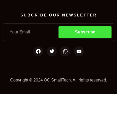
SUBCRIBE OUR NEWSLETTER
Subscribe
Copyright © 2024 OC SmallTech. All rights reserved.