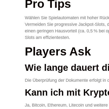
Pro Tips
Wählen Sie Spielautomaten mit hoher Rückz
Vermeiden Sie progressive Jackpot‑Slots, d
einen geringen Hausvorteil (ca. 0,5 % bei 
Slots am effizientesten.
Players Ask
Wie lange dauert d
Die Überprüfung der Dokumente erfolgt in 
Kann ich mit Kryp
Ja, Bitcoin, Ethereum, Litecoin und weiter