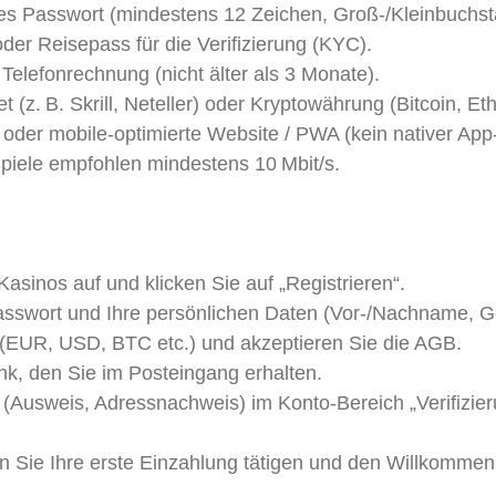
res Passwort (mindestens 12 Zeichen, Groß‑/Kleinbuchs
der Reisepass für die Verifizierung (KYC).
Telefonrechnung (nicht älter als 3 Monate).
 (z. B. Skrill, Neteller) oder Kryptowährung (Bitcoin, Et
oder mobile-optimierte Website / PWA (kein nativer Ap
‑Spiele empfohlen mindestens 10 Mbit/s.
asinos auf und klicken Sie auf „Registrieren“.
Passwort und Ihre persönlichen Daten (Vor‑/Nachname, G
(EUR, USD, BTC etc.) und akzeptieren Sie die AGB.
ink, den Sie im Posteingang erhalten.
(Ausweis, Adressnachweis) im Konto‑Bereich „Verifizier
en Sie Ihre erste Einzahlung tätigen und den Willkommen