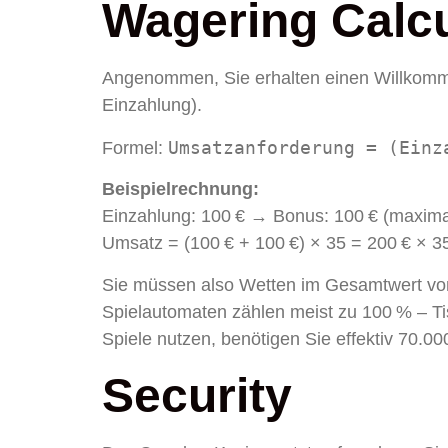
Wagering Calcu
Angenommen, Sie erhalten einen Willkomm
Einzahlung).
Umsatzanforderung = (Einz
Formel:
Beispielrechnung:
Einzahlung: 100 € → Bonus: 100 € (maxima
Umsatz = (100 € + 100 €) × 35 = 200 € × 3
Sie müssen also Wetten im Gesamtwert von
Spielautomaten zählen meist zu 100 % – Tis
Spiele nutzen, benötigen Sie effektiv 70.0
Security