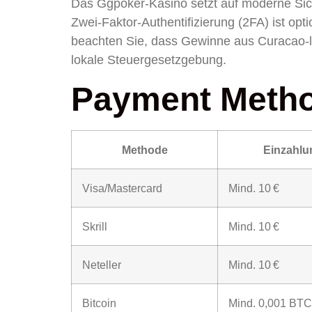
Das Ggpoker-Kasino setzt auf moderne Sich
Zwei‑Faktor‑Authentifizierung (2FA) ist op
beachten Sie, dass Gewinne aus Curacao‑liz
lokale Steuergesetzgebung.
Payment Meth
Methode
Einzahlu
Visa/Mastercard
Mind. 10 €
Skrill
Mind. 10 €
Neteller
Mind. 10 €
Bitcoin
Mind. 0,001 BTC