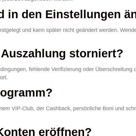
d in den Einstellungen ä
 festgelegt und kann später nicht geändert werden. Wen
Auszahlung storniert?
dingungen, fehlende Verifizierung oder Überschreitung d
ort.
programm?
einem VIP‑Club, der Cashback, persönliche Boni und schn
Konten eröffnen?