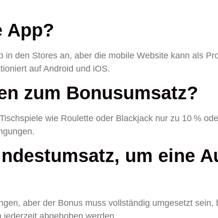
e App?
p in den Stores an, aber die mobile Website kann als 
ktioniert auf Android und iOS.
len zum Bonusumsatz?
Tischspiele wie Roulette oder Blackjack nur zu 10 % ode
ingungen.
Mindestumsatz, um eine A
ngen, aber der Bonus muss vollständig umgesetzt sein,
n jederzeit abgehoben werden.