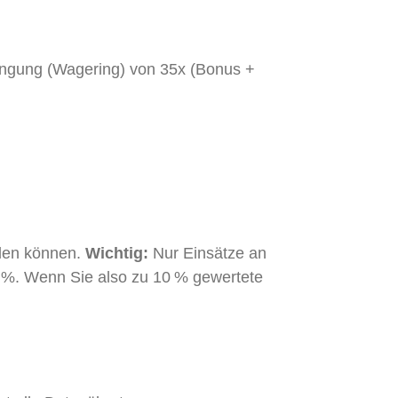
ngung (Wagering) von 35x (Bonus +
hlen können.
Wichtig:
Nur Einsätze an
 0 %. Wenn Sie also zu 10 % gewertete