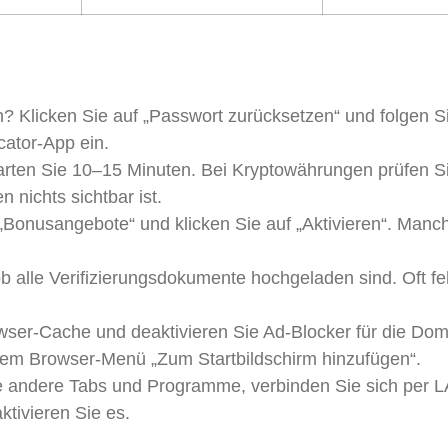
 Klicken Sie auf „Passwort zurücksetzen“ und folgen Sie
ator‑App ein.
ten Sie 10–15 Minuten. Bei Kryptowährungen prüfen Sie
 nichts sichtbar ist.
Bonusangebote“ und klicken Sie auf „Aktivieren“. Manc
b alle Verifizierungsdokumente hochgeladen sind. Oft f
er‑Cache und deaktivieren Sie Ad‑Blocker für die Doma
dem Browser‑Menü „Zum Startbildschirm hinzufügen“.
 andere Tabs und Programme, verbinden Sie sich per 
ktivieren Sie es.