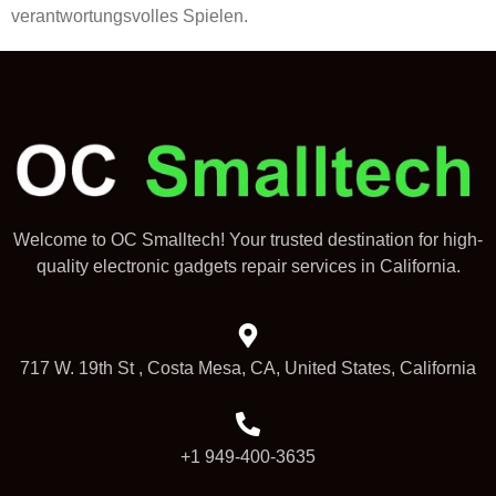
verantwortungsvolles Spielen.
Welcome to OC Smalltech! Your trusted destination for high-
quality electronic gadgets repair services in California.
717 W. 19th St , Costa Mesa, CA, United States, California
+1 949-400-3635