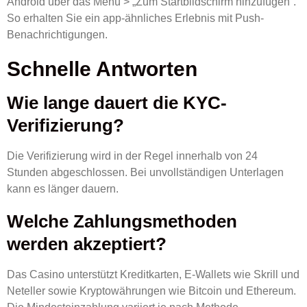
Android über das Menü > „Zum Startbildschirm hinzufügen“.
So erhalten Sie ein app-ähnliches Erlebnis mit Push-
Benachrichtigungen.
Schnelle Antworten
Wie lange dauert die KYC-
Verifizierung?
Die Verifizierung wird in der Regel innerhalb von 24
Stunden abgeschlossen. Bei unvollständigen Unterlagen
kann es länger dauern.
Welche Zahlungsmethoden
werden akzeptiert?
Das Casino unterstützt Kreditkarten, E-Wallets wie Skrill und
Neteller sowie Kryptowährungen wie Bitcoin und Ethereum.