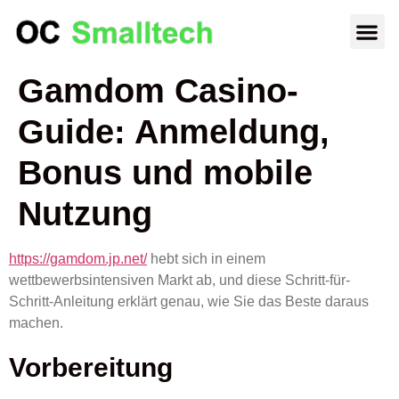
Gamdom Casino-
Guide: Anmeldung,
Bonus und mobile
Nutzung
https://gamdom.jp.net/
hebt sich in einem
wettbewerbsintensiven Markt ab, und diese Schritt-für-
Schritt-Anleitung erklärt genau, wie Sie das Beste daraus
machen.
Vorbereitung