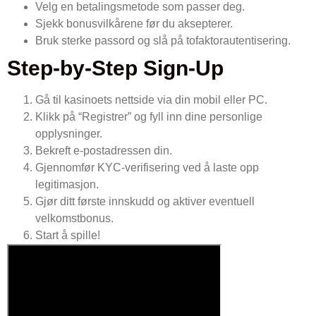
Velg en betalingsmetode som passer deg.
Sjekk bonusvilkårene før du aksepterer.
Bruk sterke passord og slå på tofaktorautentisering.
Step-by-Step Sign-Up
Gå til kasinoets nettside via din mobil eller PC.
Klikk på “Registrer” og fyll inn dine personlige
opplysninger.
Bekreft e-postadressen din.
Gjennomfør KYC-verifisering ved å laste opp
legitimasjon.
Gjør ditt første innskudd og aktiver eventuell
velkomstbonus.
Start å spille!