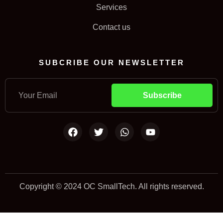
Services
Contact us
SUBCRIBE OUR NEWSLETTER
Subscribe
Copyright © 2024 OC SmallTech. All rights reserved.