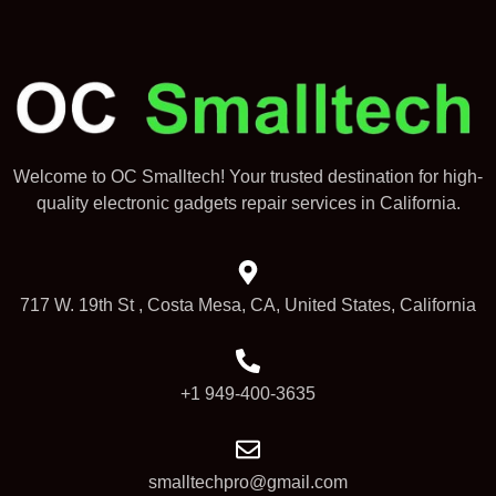
Welcome to OC Smalltech! Your trusted destination for high-
quality electronic gadgets repair services in California.
717 W. 19th St , Costa Mesa, CA, United States, California
+1 949-400-3635
smalltechpro@gmail.com