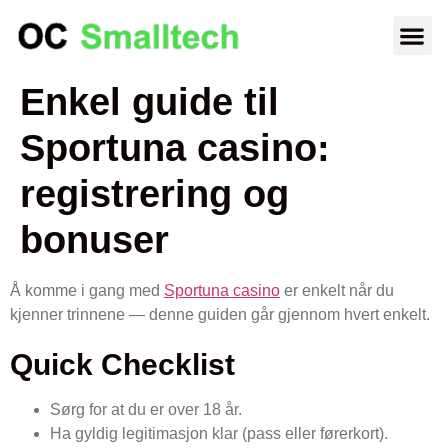
Enkel guide til
Sportuna casino:
registrering og
bonuser
Å komme i gang med
Sportuna casino
er enkelt når du
kjenner trinnene — denne guiden går gjennom hvert enkelt.
Quick Checklist
Sørg for at du er over 18 år.
Ha gyldig legitimasjon klar (pass eller førerkort).