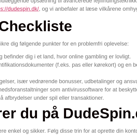
undlæggende opsætning til avancerede fejlfindingsteknik
ps://dudespin.dk/
, og vi anbefaler at læse vilkårene omhyg
 Checkliste
kre dig følgende punkter for en problemfri oplevelse:
befinder dig i et land, hvor online gambling er lovligt.
tifikationsdokumenter (f.eks. pas eller kørekort) og en b
elser, især vedrørende bonusser, udbetalinger og ansvarl
hedsforanstaltninger som antivirussoftware for at beskytt
å afbrydelser under spil eller transaktioner.
rer du på DudeSpin
e enkel og sikker. Følg disse trin for at oprette din kont