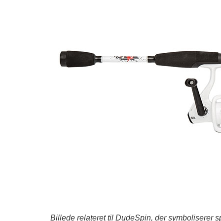
Billede relateret til DudeSpin, der symboliserer 