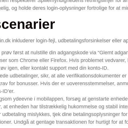
formen respekterer Spillemyndighedens retningslinjer for ans
lig, og holde deres login-oplysninger fortrolige for at min
scenarier
dk inkluderer login-fejl, udbetalingsforsinkelser eller a
 prøv først at nulstille din adgangskode via “Glemt adga
ser som Chrome eller Firefox. Hvis problemet vedvarer, 
røv igen, eller kontakt support med din konto-ID.
de udbetalinger, sikr, at alle verifikationsdokumenter er
rav for bonusser. Hvis der er uoverensstemmelser, anmo
-ID’er.
gsom ydeevne i mobilappen, forsøg at genstarte enheden,
or, at enheden har tilstrækkelig hukommelse og stabil inte
r udbetaling mislykkes, tjek dine betalingsoplysninger fo
ioner. Undgå at gentage transaktionen for hurtigt for at f