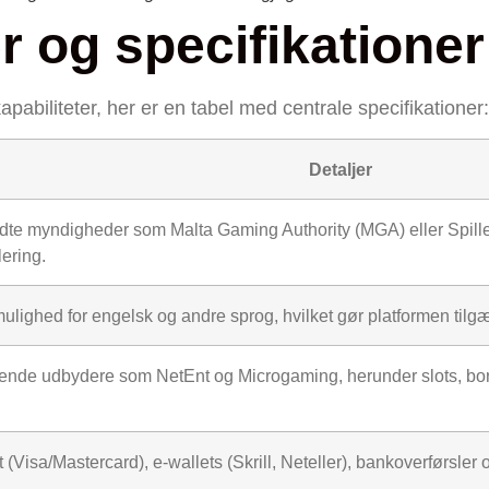
r og specifikationer
apabiliteter, her er en tabel med centrale specifikationer:
Detaljer
dte myndigheder som Malta Gaming Authority (MGA) eller Spille
lering.
lighed for engelsk og andre sprog, hvilket gør platformen tilgæn
ørende udbydere som NetEnt og Microgaming, herunder slots, bor
t (Visa/Mastercard), e-wallets (Skrill, Neteller), bankoverførsle