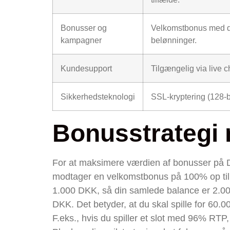
Bonusser og
Velkomstbonus med dep
kampagner
belønninger.
Kundesupport
Tilgængelig via live c
Sikkerhedsteknologi
SSL-kryptering (128-bi
Bonusstrategi
For at maksimere værdien af bonusser på D
modtager en velkomstbonus på 100% op til
1.000 DKK, så din samlede balance er 2.0
DKK. Det betyder, at du skal spille for 60.
F.eks., hvis du spiller et slot med 96% RTP