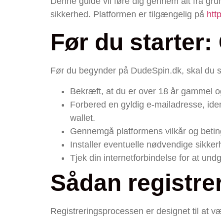
Denne guide vil føre dig gennem alt fra gr
sikkerhed. Platformen er tilgængelig på
htt
Før du starter:
Før du begynder på DudeSpin.dk, skal du si
Bekræft, at du er over 18 år gammel og 
Forbered en gyldig e-mailadresse, iden
wallet.
Gennemgå platformens vilkår og beting
Installer eventuelle nødvendige sikker
Tjek din internetforbindelse for at undg
Sådan registre
Registreringsprocessen er designet til at vær