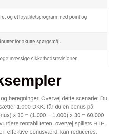
re, og et loyalitetsprogram med point og
inutter for akutte spørgsmål.
og regelmæssige sikkerhedsrevisioner.
ksempler
og beregninger. Overvej dette scenarie: Du
sætter 1.000 DKK, får du en bonus på
us) x 30 = (1.000 + 1.000) x 30 = 60.000
urdere rentabiliteten, overvej spillets RTP.
 den effektive bonusværdi kan reduceres.