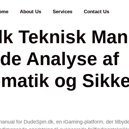
ome
About Us
Services
Contact Us
k Teknisk Man
e Analyse af
atik og Sikke
nual for DudeSpin.dk, en iGaming-platform, der tilbyder