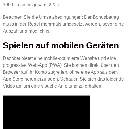
100 €, also insgesamt 220 €.
Beachten Sie die Umsatzbedingungen: Der Bonusbetrag
muss in der Regel mehrmals umgesetzt werden, bevor eine
Auszahlung möglich ist.
Spielen auf mobilen Geräten
Daznbet bietet eine mobile-optimierte Website und eine
progressive Web-App (PWA). Sie können direkt über den
Browser auf Ihr Konto zugreifen, ohne eine App aus dem
App Store herunterzuladen. Schauen Sie sich das folgende
Video an, um eine visuelle Anleitung zu erhalten: