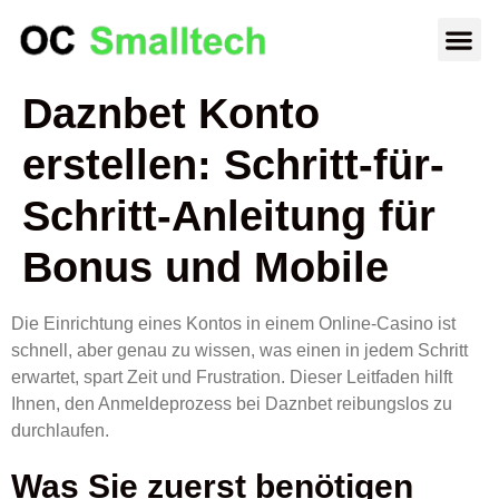
Daznbet Konto
erstellen: Schritt-für-
Schritt-Anleitung für
Bonus und Mobile
Die Einrichtung eines Kontos in einem Online-Casino ist
schnell, aber genau zu wissen, was einen in jedem Schritt
erwartet, spart Zeit und Frustration. Dieser Leitfaden hilft
Ihnen, den Anmeldeprozess bei Daznbet reibungslos zu
durchlaufen.
Was Sie zuerst benötigen