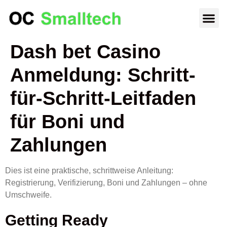
Dash bet Casino
Anmeldung: Schritt-
für-Schritt-Leitfaden
für Boni und
Zahlungen
Dies ist eine praktische, schrittweise Anleitung:
Registrierung, Verifizierung, Boni und Zahlungen – ohne
Umschweife.
Getting Ready