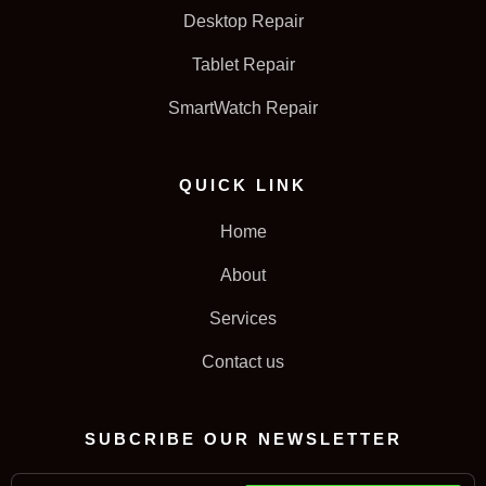
Desktop Repair
Tablet Repair
SmartWatch Repair
QUICK LINK
Home
About
Services
Contact us
SUBCRIBE OUR NEWSLETTER