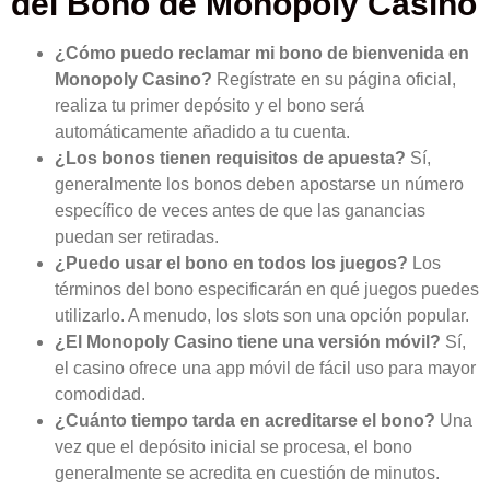
del Bono de Monopoly Casino
¿Cómo puedo reclamar mi bono de bienvenida en
Monopoly Casino?
Regístrate en su página oficial,
realiza tu primer depósito y el bono será
automáticamente añadido a tu cuenta.
¿Los bonos tienen requisitos de apuesta?
Sí,
generalmente los bonos deben apostarse un número
específico de veces antes de que las ganancias
puedan ser retiradas.
¿Puedo usar el bono en todos los juegos?
Los
términos del bono especificarán en qué juegos puedes
utilizarlo. A menudo, los slots son una opción popular.
¿El Monopoly Casino tiene una versión móvil?
Sí,
el casino ofrece una app móvil de fácil uso para mayor
comodidad.
¿Cuánto tiempo tarda en acreditarse el bono?
Una
vez que el depósito inicial se procesa, el bono
generalmente se acredita en cuestión de minutos.