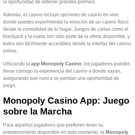
la oportunidad de obtener grandes premios.
Además, el casino incluye opciones de casino en vivo
donde puedes experimentar la emoción de un casino físico
desde la comodidad de tu hogar. Juegos de cartas como el
blackjack y la ruleta son sólo parte de la oferta disponible, y
todos son fácilmente accesibles desde la interfaz del casino
online.
Utilizando la
app Monopoly Casino
, los jugadores pueden
llevar consigo la experiencia del casino a donde vayan,
asegurando que nunca se pierdan una oportunidad de
juego.
Monopoly Casino App: Juego
sobre la Marcha
Para aquellos jugadores que prefieren tener su
entretenimiento disponible en todo momento, la
Monopoly