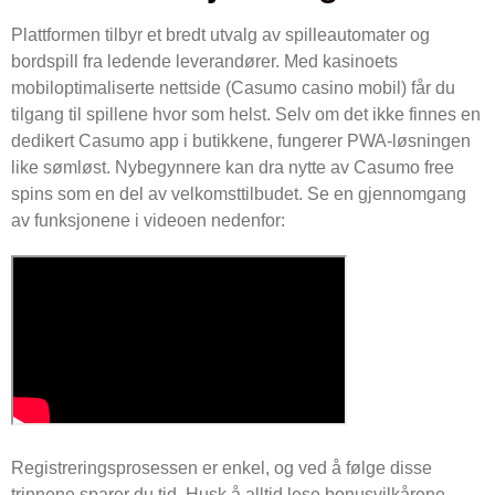
Plattformen tilbyr et bredt utvalg av spilleautomater og
bordspill fra ledende leverandører. Med kasinoets
mobiloptimaliserte nettside (Casumo casino mobil) får du
tilgang til spillene hvor som helst. Selv om det ikke finnes en
dedikert Casumo app i butikkene, fungerer PWA-løsningen
like sømløst. Nybegynnere kan dra nytte av Casumo free
spins som en del av velkomsttilbudet. Se en gjennomgang
av funksjonene i videoen nedenfor:
Registreringsprosessen er enkel, og ved å følge disse
trinnene sparer du tid. Husk å alltid lese bonusvilkårene