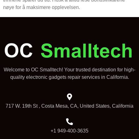
nøye for å maksimere opplevelsen.
Welcome to OC Smalltech! Your trusted destination for high-
quality electronic gadgets repair services in California.
717 W. 19th St , Costa Mesa, CA, United States, California
+1 949-400-3635