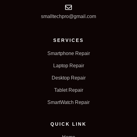
smalltechpro@gmail.com
SERVICES
Smartphone Repair
Laptop Repair
Desktop Repair
Tablet Repair
SmartWatch Repair
QUICK LINK