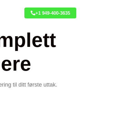
+1 949-400-3635
mplett
lere
ing til ditt første uttak.