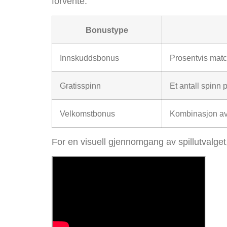
forvente.
Bonustype
Innskuddsbonus
Prosentvis matc
Gratisspinn
Et antall spinn 
Velkomstbonus
Kombinasjon av
For en visuell gjennomgang av spillutvalget