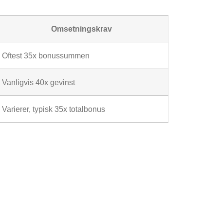
Omsetningskrav
Oftest 35x bonussummen
Vanligvis 40x gevinst
Varierer, typisk 35x totalbonus