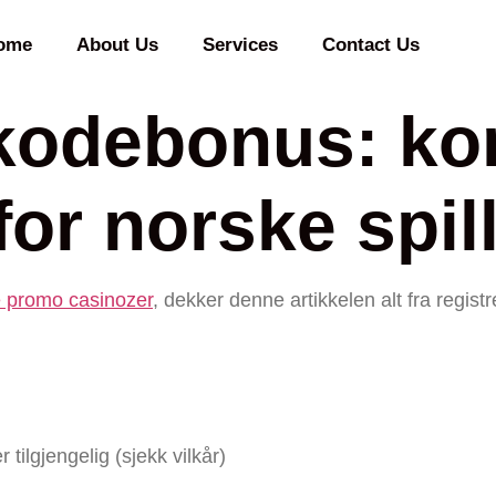
ome
About Us
Services
Contact Us
kodebonus: ko
for norske spil
 promo casinozer
, dekker denne artikkelen alt fra registrer
 tilgjengelig (sjekk vilkår)