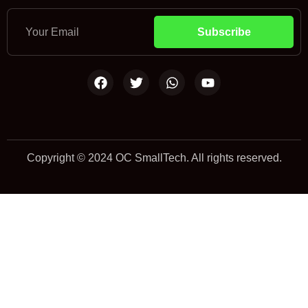
Subscribe
Copyright © 2024 OC SmallTech. All rights reserved.