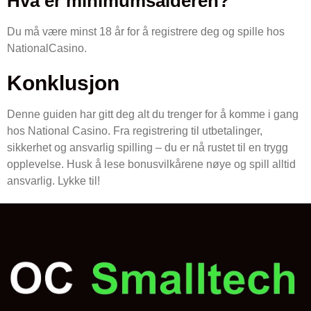
Hva er minimumsalderen?
Du må være minst 18 år for å registrere deg og spille hos
NationalCasino.
Konklusjon
Denne guiden har gitt deg alt du trenger for å komme i gang
hos National Casino. Fra registrering til utbetalinger,
sikkerhet og ansvarlig spilling – du er nå rustet til en trygg
opplevelse. Husk å lese bonusvilkårene nøye og spill alltid
ansvarlig. Lykke til!