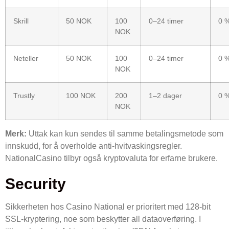
Skrill
50 NOK
100
0–24 timer
0 
NOK
Neteller
50 NOK
100
0–24 timer
0 
NOK
Trustly
100 NOK
200
1–2 dager
0 
NOK
Merk:
Uttak kan kun sendes til samme betalingsmetode som
innskudd, for å overholde anti-hvitvaskingsregler.
NationalCasino tilbyr også kryptovaluta for erfarne brukere.
Security
Sikkerheten hos Casino National er prioritert med 128-bit
SSL-kryptering, noe som beskytter all dataoverføring. I