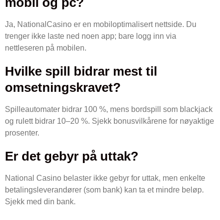
mobil og pc?
Ja, NationalCasino er en mobiloptimalisert nettside. Du
trenger ikke laste ned noen app; bare logg inn via
nettleseren på mobilen.
Hvilke spill bidrar mest til
omsetningskravet?
Spilleautomater bidrar 100 %, mens bordspill som blackjack
og rulett bidrar 10–20 %. Sjekk bonusvilkårene for nøyaktige
prosenter.
Er det gebyr på uttak?
National Casino belaster ikke gebyr for uttak, men enkelte
betalingsleverandører (som bank) kan ta et mindre beløp.
Sjekk med din bank.