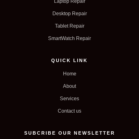
Laptop Repair
Desktop Repair
Tablet Repair
SmartWatch Repair
QUICK LINK
Home
About
Services
Contact us
SUBCRIBE OUR NEWSLETTER