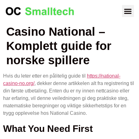
Casino National –
Komplett guide for
norske spillere
Hvis du leter etter en pålitelig guide til
https://national-
casino-no.org/
, dekker denne artikkelen alt fra registrering til
din første utbetaling. Enten du er ny innen nettcasino eller
har erfaring, vil denne veiledningen gi deg praktiske steg,
matematiske beregninger og viktige sikkerhetstips for en
trygg opplevelse hos National Casino.
What You Need First