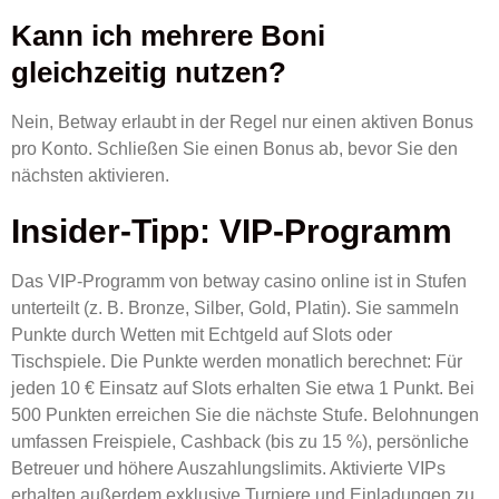
Kann ich mehrere Boni
gleichzeitig nutzen?
Nein, Betway erlaubt in der Regel nur einen aktiven Bonus
pro Konto. Schließen Sie einen Bonus ab, bevor Sie den
nächsten aktivieren.
Insider-Tipp: VIP-Programm
Das VIP-Programm von betway casino online ist in Stufen
unterteilt (z. B. Bronze, Silber, Gold, Platin). Sie sammeln
Punkte durch Wetten mit Echtgeld auf Slots oder
Tischspiele. Die Punkte werden monatlich berechnet: Für
jeden 10 € Einsatz auf Slots erhalten Sie etwa 1 Punkt. Bei
500 Punkten erreichen Sie die nächste Stufe. Belohnungen
umfassen Freispiele, Cashback (bis zu 15 %), persönliche
Betreuer und höhere Auszahlungslimits. Aktivierte VIPs
erhalten außerdem exklusive Turniere und Einladungen zu