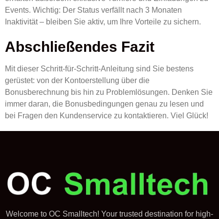
Events. Wichtig: Der Status verfällt nach 3 Monaten
Inaktivität – bleiben Sie aktiv, um Ihre Vorteile zu sichern.
Abschließendes Fazit
Mit dieser Schritt-für-Schritt-Anleitung sind Sie bestens
gerüstet: von der Kontoerstellung über die
Bonusberechnung bis hin zu Problemlösungen. Denken Sie
immer daran, die Bonusbedingungen genau zu lesen und
bei Fragen den Kundenservice zu kontaktieren. Viel Glück!
Welcome to OC Smalltech! Your trusted destination for high-