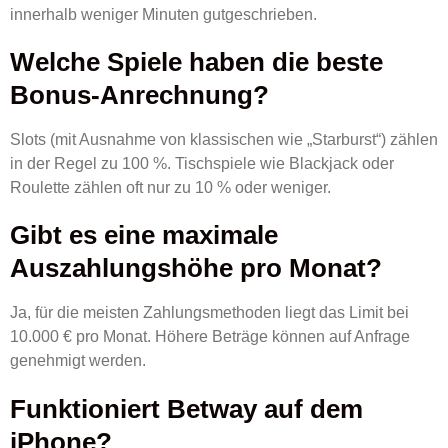
innerhalb weniger Minuten gutgeschrieben.
Welche Spiele haben die beste
Bonus-Anrechnung?
Slots (mit Ausnahme von klassischen wie „Starburst“) zählen
in der Regel zu 100 %. Tischspiele wie Blackjack oder
Roulette zählen oft nur zu 10 % oder weniger.
Gibt es eine maximale
Auszahlungshöhe pro Monat?
Ja, für die meisten Zahlungsmethoden liegt das Limit bei
10.000 € pro Monat. Höhere Beträge können auf Anfrage
genehmigt werden.
Funktioniert Betway auf dem
iPhone?