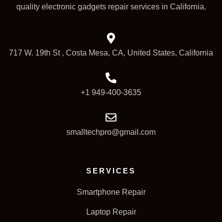
quality electronic gadgets repair services in California.
717 W. 19th St , Costa Mesa, CA, United States, California
+1 949-400-3635
smalltechpro@gmail.com
SERVICES
Smartphone Repair
Laptop Repair