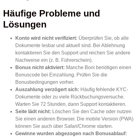
Häufige Probleme und
Lösungen
Konto wird nicht verifiziert:
Überprüfen Sie, ob alle
Dokumente lesbar und aktuell sind. Bei Ablehnung
kontaktieren Sie den Support und reichen Sie andere
Nachweise ein (z. B. Führerschein).
Bonus nicht aktiviert:
Manche Boni benötigen einen
Bonuscode bei Einzahlung. Prüfen Sie die
Bonusbedingungen vorher.
Auszahlung verzögert sich:
Häufig fehlende KYC-
Dokumente oder zu viele Rückbuchungsversuche.
Warten Sie 72 Stunden, dann Support kontaktieren.
Seite lädt nicht:
Löschen Sie den Cache oder nutzen
Sie einen anderen Browser. Die mobile Version (PWA)
können Sie auch über Safari/Chrome starten.
Gewinne wurden abgezogen nach Bonusablauf: