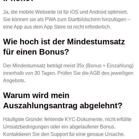
Ja, die mobile Webseite ist für iOS und Android optimiert.
Sie können sie als PWA zum Startbildschirm hinzufügen –
eine App aus dem App Store ist nicht erforderlich.
Wie hoch ist der Mindestumsatz
für einen Bonus?
Der Mindestumsatz beträgt meist 35x (Bonus + Einzahlung)
innerhalb von 30 Tagen. Prüfen Sie die AGB des jeweiligen
Angebots.
Warum wird mein
Auszahlungsantrag abgelehnt?
Häufigste Gründe: fehlende KYC-Dokumente, nicht erfüllte
Umsatzbedingungen oder ein abgelaufener Bonus.
Kontaktieren Sie den Support für eine genaue Ursache.