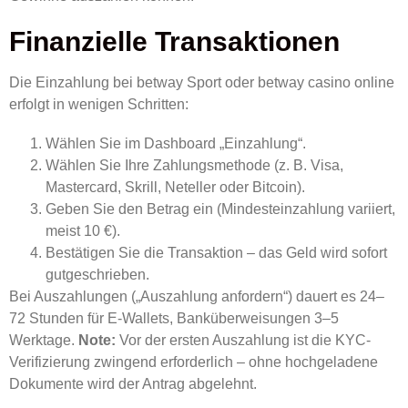
Finanzielle Transaktionen
Die Einzahlung bei betway Sport oder betway casino online
erfolgt in wenigen Schritten:
Wählen Sie im Dashboard „Einzahlung“.
Wählen Sie Ihre Zahlungsmethode (z. B. Visa,
Mastercard, Skrill, Neteller oder Bitcoin).
Geben Sie den Betrag ein (Mindesteinzahlung variiert,
meist 10 €).
Bestätigen Sie die Transaktion – das Geld wird sofort
gutgeschrieben.
Bei Auszahlungen („Auszahlung anfordern“) dauert es 24–
72 Stunden für E-Wallets, Banküberweisungen 3–5
Werktage.
Note:
Vor der ersten Auszahlung ist die KYC-
Verifizierung zwingend erforderlich – ohne hochgeladene
Dokumente wird der Antrag abgelehnt.