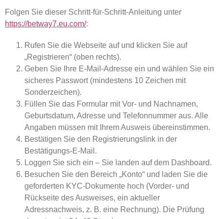
Folgen Sie dieser Schritt-für-Schritt-Anleitung unter
https://betway7.eu.com/
:
Rufen Sie die Webseite auf und klicken Sie auf
„Registrieren“ (oben rechts).
Geben Sie Ihre E-Mail-Adresse ein und wählen Sie ein
sicheres Passwort (mindestens 10 Zeichen mit
Sonderzeichen).
Füllen Sie das Formular mit Vor- und Nachnamen,
Geburtsdatum, Adresse und Telefonnummer aus. Alle
Angaben müssen mit Ihrem Ausweis übereinstimmen.
Bestätigen Sie den Registrierungslink in der
Bestätigungs-E-Mail.
Loggen Sie sich ein – Sie landen auf dem Dashboard.
Besuchen Sie den Bereich „Konto“ und laden Sie die
geforderten KYC-Dokumente hoch (Vorder- und
Rückseite des Ausweises, ein aktueller
Adressnachweis, z. B. eine Rechnung). Die Prüfung