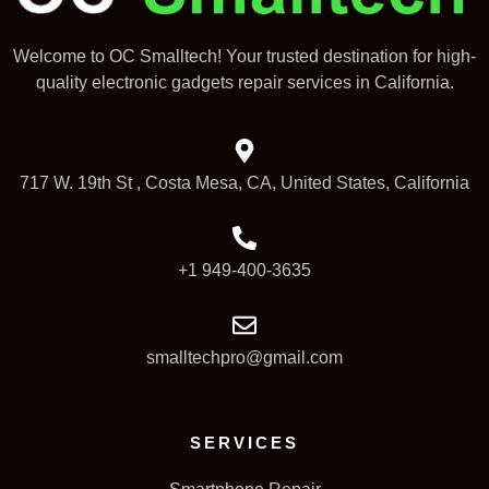
Welcome to OC Smalltech! Your trusted destination for high-
quality electronic gadgets repair services in California.
717 W. 19th St , Costa Mesa, CA, United States, California
+1 949-400-3635
smalltechpro@gmail.com
SERVICES