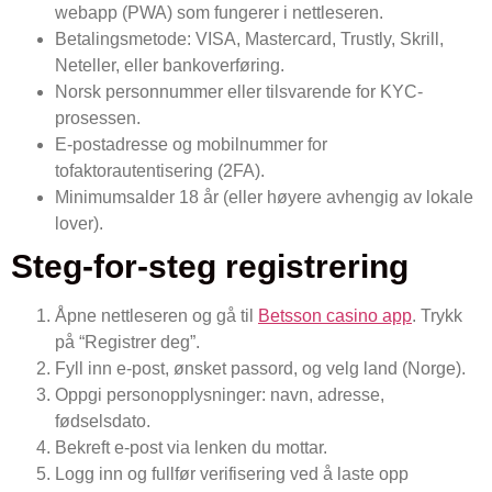
webapp (PWA) som fungerer i nettleseren.
Betalingsmetode: VISA, Mastercard, Trustly, Skrill,
Neteller, eller bankoverføring.
Norsk personnummer eller tilsvarende for KYC-
prosessen.
E-postadresse og mobilnummer for
tofaktorautentisering (2FA).
Minimumsalder 18 år (eller høyere avhengig av lokale
lover).
Steg-for-steg registrering
Åpne nettleseren og gå til
Betsson casino app
. Trykk
på “Registrer deg”.
Fyll inn e-post, ønsket passord, og velg land (Norge).
Oppgi personopplysninger: navn, adresse,
fødselsdato.
Bekreft e-post via lenken du mottar.
Logg inn og fullfør verifisering ved å laste opp