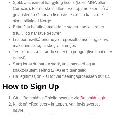
Sjekk at casinoet har gyldig lisens (f.eks. MGA eller
Curacao). For norske spillere: vær oppmerksom på at
gevinster fra Curacao-lisensierte casino kan være
skattepliktige i Norge.
Bekreft at betalingsmetodene støtter norske kroner
(NOK) og har lave gebyrer.
Les bonusvilkårene nøye – spesielt omsetningskrav,
maksinnsats og tidsbegrensninger.
Test kundestøtte før du setter inn penger (live chat eller
e-post).
Sørg for at du har en sterk, unik passord og at
tofaktorautentisering (2FA) er tilgjengelig.
Ha legitimasjon klar for verifiseringsprosessen (KYC).
How to Sign Up
Gå til Betsmiths offisielle nettside via
Betsmith login
.
Klikk på «Registrer»-knappen, vanligvis øverst til
høyre.