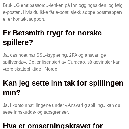
Bruk «Glemt passord»-lenken på innloggingssiden, og følg
e-posten. Hvis du ikke får e-post, sjekk søppelpostmappen
eller kontakt support.
Er Betsmith trygt for norske
spillere?
Ja, casinoet har SSL-kryptering, 2FA og ansvarlige
spillverktøy. Det er lisensiert av Curacao, så gevinster kan
være skattepliktige i Norge.
Kan jeg sette inn tak for spillingen
min?
Ja, i kontoinnstillingene under «Ansvarlig spilling» kan du
sette innskudds- og tapsgrenser.
Hva er omsetningskravet for