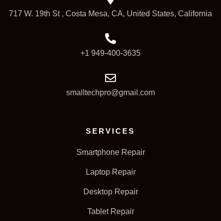
717 W. 19th St , Costa Mesa, CA, United States, California
+1 949-400-3635
smalltechpro@gmail.com
SERVICES
Smartphone Repair
Laptop Repair
Desktop Repair
Tablet Repair