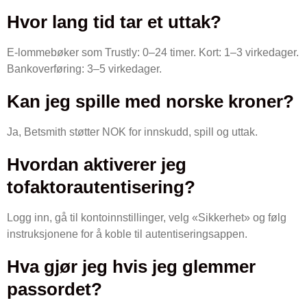
Hvor lang tid tar et uttak?
E-lommebøker som Trustly: 0–24 timer. Kort: 1–3 virkedager.
Bankoverføring: 3–5 virkedager.
Kan jeg spille med norske kroner?
Ja, Betsmith støtter NOK for innskudd, spill og uttak.
Hvordan aktiverer jeg
tofaktorautentisering?
Logg inn, gå til kontoinnstillinger, velg «Sikkerhet» og følg
instruksjonene for å koble til autentiseringsappen.
Hva gjør jeg hvis jeg glemmer
passordet?