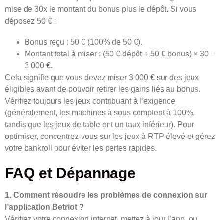
mise de 30x le montant du bonus plus le dépôt. Si vous
déposez 50 € :
Bonus reçu : 50 € (100% de 50 €).
Montant total à miser : (50 € dépôt + 50 € bonus) × 30 =
3 000 €.
Cela signifie que vous devez miser 3 000 € sur des jeux
éligibles avant de pouvoir retirer les gains liés au bonus.
Vérifiez toujours les jeux contribuant à l’exigence
(généralement, les machines à sous comptent à 100%,
tandis que les jeux de table ont un taux inférieur). Pour
optimiser, concentrez-vous sur les jeux à RTP élevé et gérez
votre bankroll pour éviter les pertes rapides.
FAQ et Dépannage
1. Comment résoudre les problèmes de connexion sur
l’application Betriot ?
Vérifiez votre connexion internet, mettez à jour l’app, ou