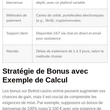
bienvenue
dépôt, avec un plafond variable.
Méthodes de
Cartes de crédit, portefeuilles électroniques
paiement
(e.g., Skrill), cryptomonnaies.
Support client
Disponible 24/7 via chat en direct et email
pour assistance.
Retraits
Délais de traitement de 1 à 3 jours, selon la
méthode choisie.
Stratégie de Bonus avec
Exemple de Calcul
Les bonus sur Betriot casino online peuvent augmenter vos
chances de gain, mais il est crucial de comprendre les
exigences de mise. Par exemple, supposons un bonus de
bienvenue de 100% jusqu’à 100 € avec une exigence de