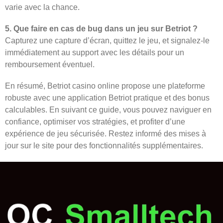
varie avec la chance.
5. Que faire en cas de bug dans un jeu sur Betriot ?
Capturez une capture d’écran, quittez le jeu, et signalez-le
immédiatement au support avec les détails pour un
remboursement éventuel.
En résumé, Betriot casino online propose une plateforme
robuste avec une application Betriot pratique et des bonus
calculables. En suivant ce guide, vous pouvez naviguer en
confiance, optimiser vos stratégies, et profiter d’une
expérience de jeu sécurisée. Restez informé des mises à
jour sur le site pour des fonctionnalités supplémentaires.