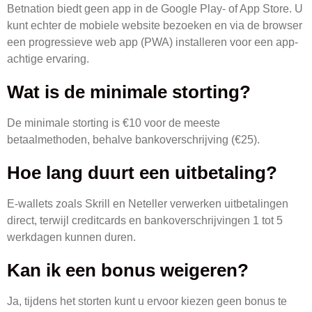
Betnation biedt geen app in de Google Play- of App Store. U
kunt echter de mobiele website bezoeken en via de browser
een progressieve web app (PWA) installeren voor een app-
achtige ervaring.
Wat is de minimale storting?
De minimale storting is €10 voor de meeste
betaalmethoden, behalve bankoverschrijving (€25).
Hoe lang duurt een uitbetaling?
E-wallets zoals Skrill en Neteller verwerken uitbetalingen
direct, terwijl creditcards en bankoverschrijvingen 1 tot 5
werkdagen kunnen duren.
Kan ik een bonus weigeren?
Ja, tijdens het storten kunt u ervoor kiezen geen bonus te