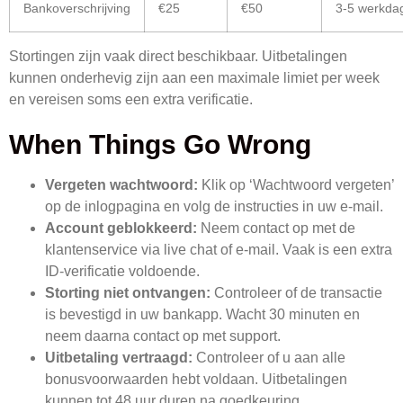
Bankoverschrijving
€25
€50
3-5 werkda
Stortingen zijn vaak direct beschikbaar. Uitbetalingen
kunnen onderhevig zijn aan een maximale limiet per week
en vereisen soms een extra verificatie.
When Things Go Wrong
Vergeten wachtwoord:
Klik op ‘Wachtwoord vergeten’
op de inlogpagina en volg de instructies in uw e-mail.
Account geblokkeerd:
Neem contact op met de
klantenservice via live chat of e-mail. Vaak is een extra
ID-verificatie voldoende.
Storting niet ontvangen:
Controleer of de transactie
is bevestigd in uw bankapp. Wacht 30 minuten en
neem daarna contact op met support.
Uitbetaling vertraagd:
Controleer of u aan alle
bonusvoorwaarden hebt voldaan. Uitbetalingen
kunnen tot 48 uur duren na goedkeuring.