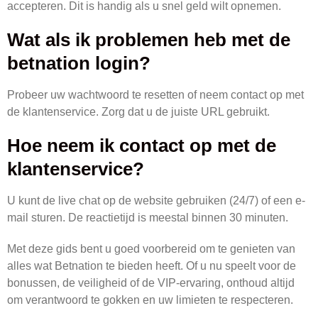
accepteren. Dit is handig als u snel geld wilt opnemen.
Wat als ik problemen heb met de
betnation login?
Probeer uw wachtwoord te resetten of neem contact op met
de klantenservice. Zorg dat u de juiste URL gebruikt.
Hoe neem ik contact op met de
klantenservice?
U kunt de live chat op de website gebruiken (24/7) of een e-
mail sturen. De reactietijd is meestal binnen 30 minuten.
Met deze gids bent u goed voorbereid om te genieten van
alles wat Betnation te bieden heeft. Of u nu speelt voor de
bonussen, de veiligheid of de VIP-ervaring, onthoud altijd
om verantwoord te gokken en uw limieten te respecteren.