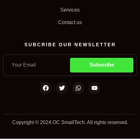
Services
Contact us
SUBCRIBE OUR NEWSLETTER
Subscribe
Copyright © 2024 OC SmallTech. All rights reserved.