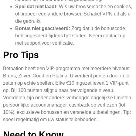
Spel dat niet laadt:
Wis uw browsercache en cookies,
of probeer een andere browser. Schakel VPN uit als u
die gebruikt.
Bonus niet geactiveerd:
Zorg dat u de bonuscode
hebt ingevoerd tijdens het storten. Neem contact op
met support voor verificatie.
Pro Tips
Betnation heeft een VIP-programma met meerdere niveaus:
Brons, Zilver, Goud en Platina. U verdient punten door in te
zetten op echte spellen. Elke €10 ingezet levert 1 VIP-punt
op. Bij 100 punten stijgt u naar het volgende niveau.
Voordelen zijn onder andere: verhoogde dagelijkse limieten,
persoonlijke accountmanager, cashback op verliezen (tot
10%), exclusieve bonussen en versnelde uitbetalingen. Tip:
speel regelmatig om uw status te behouden.
Need to Know