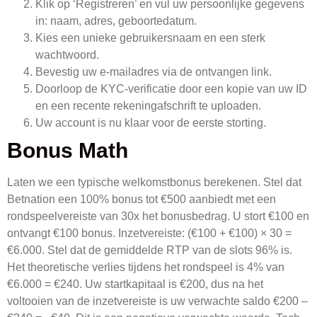
Klik op ‘Registreren’ en vul uw persoonlijke gegevens
in: naam, adres, geboortedatum.
Kies een unieke gebruikersnaam en een sterk
wachtwoord.
Bevestig uw e-mailadres via de ontvangen link.
Doorloop de KYC-verificatie door een kopie van uw ID
en een recente rekeningafschrift te uploaden.
Uw account is nu klaar voor de eerste storting.
Bonus Math
Laten we een typische welkomstbonus berekenen. Stel dat
Betnation een 100% bonus tot €500 aanbiedt met een
rondspeelvereiste van 30x het bonusbedrag. U stort €100 en
ontvangt €100 bonus. Inzetvereiste: (€100 + €100) × 30 =
€6.000. Stel dat de gemiddelde RTP van de slots 96% is.
Het theoretische verlies tijdens het rondspeel is 4% van
€6.000 = €240. Uw startkapitaal is €200, dus na het
voltooien van de inzetvereiste is uw verwachte saldo €200 –