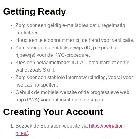
Getting Ready
Zorg voor een geldig e-mailadres dat u regelmatig
controleert.
Houd een telefoonnummer bij de hand voor verificatie.
Zorg voor een identiteitsbewijs (ID, paspoort of
rijbewijs) voor de KYC-procedure.
Kies een betaalmethode: iDEAL, creditcard of een e-
wallet zoals Skrill.
Zorg voor een stabiele internetverbinding, vooral voor
live casino-spellen.
Gebruik de mobiele website of de progressieve web
app (PWA) voor optimaal mobiel gamen.
Creating Your Account
Bezoek de Betnation-website via
https://betnation-
nl.eu/
.