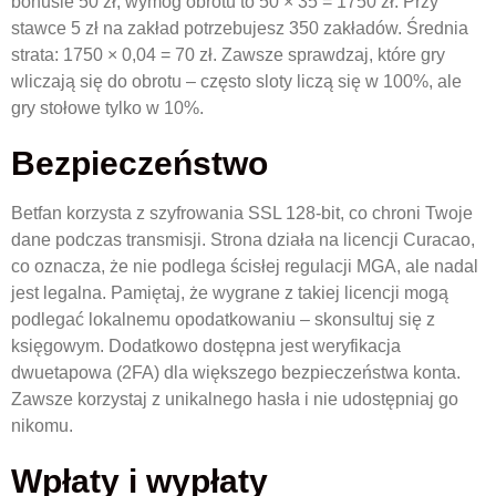
bonusie 50 zł, wymóg obrotu to 50 × 35 = 1750 zł. Przy
stawce 5 zł na zakład potrzebujesz 350 zakładów. Średnia
strata: 1750 × 0,04 = 70 zł. Zawsze sprawdzaj, które gry
wliczają się do obrotu – często sloty liczą się w 100%, ale
gry stołowe tylko w 10%.
Bezpieczeństwo
Betfan korzysta z szyfrowania SSL 128-bit, co chroni Twoje
dane podczas transmisji. Strona działa na licencji Curacao,
co oznacza, że nie podlega ścisłej regulacji MGA, ale nadal
jest legalna. Pamiętaj, że wygrane z takiej licencji mogą
podlegać lokalnemu opodatkowaniu – skonsultuj się z
księgowym. Dodatkowo dostępna jest weryfikacja
dwuetapowa (2FA) dla większego bezpieczeństwa konta.
Zawsze korzystaj z unikalnego hasła i nie udostępniaj go
nikomu.
Wpłaty i wypłaty