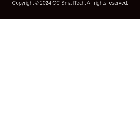
Copyright © 2024 OC SmallTech. All rights reserved.