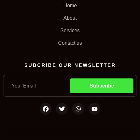
Home
About
Services
Contact us
SUBCRIBE OUR NEWSLETTER
Subscribe