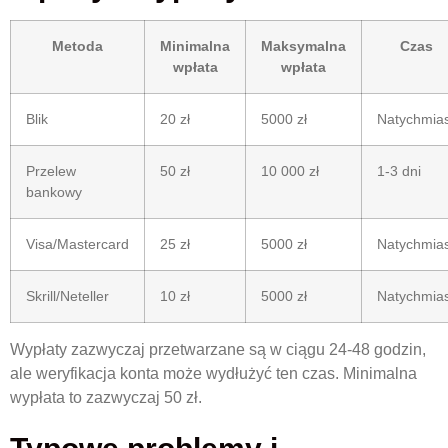
Metoda
Minimalna
Maksymalna
Czas
wpłata
wpłata
Blik
20 zł
5000 zł
Natychmias
Przelew
50 zł
10 000 zł
1-3 dni
bankowy
Visa/Mastercard
25 zł
5000 zł
Natychmias
Skrill/Neteller
10 zł
5000 zł
Natychmias
Wypłaty zazwyczaj przetwarzane są w ciągu 24-48 godzin,
ale weryfikacja konta może wydłużyć ten czas. Minimalna
wypłata to zazwyczaj 50 zł.
Typowe problemy i