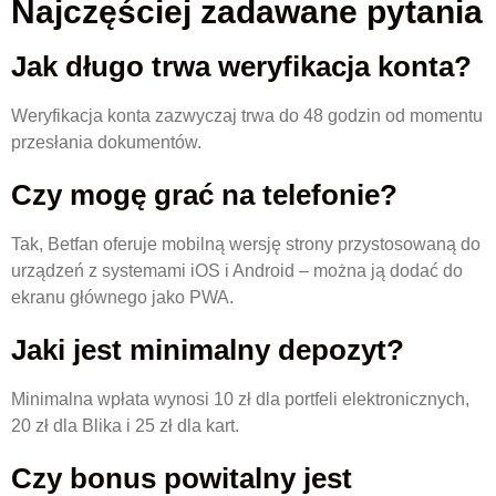
Najczęściej zadawane pytania
Jak długo trwa weryfikacja konta?
Weryfikacja konta zazwyczaj trwa do 48 godzin od momentu
przesłania dokumentów.
Czy mogę grać na telefonie?
Tak, Betfan oferuje mobilną wersję strony przystosowaną do
urządzeń z systemami iOS i Android – można ją dodać do
ekranu głównego jako PWA.
Jaki jest minimalny depozyt?
Minimalna wpłata wynosi 10 zł dla portfeli elektronicznych,
20 zł dla Blika i 25 zł dla kart.
Czy bonus powitalny jest