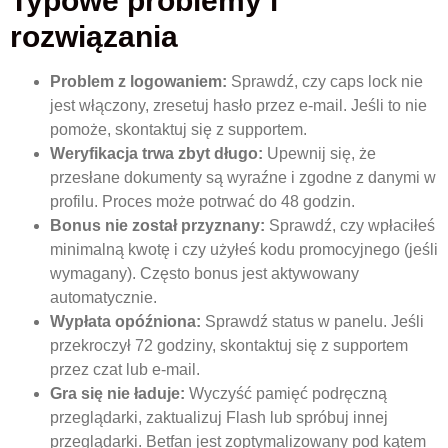
rozwiązania
Problem z logowaniem:
Sprawdź, czy caps lock nie
jest włączony, zresetuj hasło przez e-mail. Jeśli to nie
pomoże, skontaktuj się z supportem.
Weryfikacja trwa zbyt długo:
Upewnij się, że
przesłane dokumenty są wyraźne i zgodne z danymi w
profilu. Proces może potrwać do 48 godzin.
Bonus nie został przyznany:
Sprawdź, czy wpłaciłeś
minimalną kwotę i czy użyłeś kodu promocyjnego (jeśli
wymagany). Często bonus jest aktywowany
automatycznie.
Wypłata opóźniona:
Sprawdź status w panelu. Jeśli
przekroczył 72 godziny, skontaktuj się z supportem
przez czat lub e-mail.
Gra się nie ładuje:
Wyczyść pamięć podręczną
przeglądarki, zaktualizuj Flash lub spróbuj innej
przeglądarki. Betfan jest zoptymalizowany pod kątem