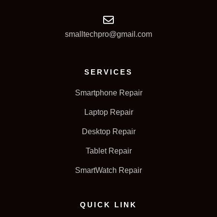
smalltechpro@gmail.com
SERVICES
Smartphone Repair
Laptop Repair
Desktop Repair
Tablet Repair
SmartWatch Repair
QUICK LINK