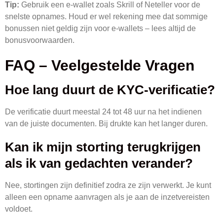
Tip:
Gebruik een e‑wallet zoals Skrill of Neteller voor de
snelste opnames. Houd er wel rekening mee dat sommige
bonussen niet geldig zijn voor e‑wallets – lees altijd de
bonusvoorwaarden.
FAQ – Veelgestelde Vragen
Hoe lang duurt de KYC‑verificatie?
De verificatie duurt meestal 24 tot 48 uur na het indienen
van de juiste documenten. Bij drukte kan het langer duren.
Kan ik mijn storting terugkrijgen
als ik van gedachten verander?
Nee, stortingen zijn definitief zodra ze zijn verwerkt. Je kunt
alleen een opname aanvragen als je aan de inzetvereisten
voldoet.