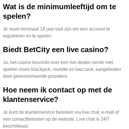
Wat is de minimumleeftijd om te
spelen?
Je moet minimaal 18 jaar oud zijn om een account te
registreren en te spelen.
Biedt BetCity een live casino?
Ja, het casino beschikt over een live dealer‑sectie met
spellen zoals blackjack, roulette en baccarat, aangeboden
door gerenommeerde providers.
Hoe neem ik contact op met de
klantenservice?
Je kunt de klantenservice bereiken via live chat, e‑mail of
een contactformulier op de website. Live chat is 24/7
beschikbaar.