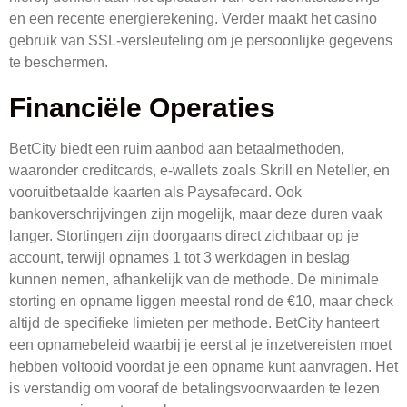
en een recente energierekening. Verder maakt het casino
gebruik van SSL‑versleuteling om je persoonlijke gegevens
te beschermen.
Financiële Operaties
BetCity biedt een ruim aanbod aan betaalmethoden,
waaronder creditcards, e‑wallets zoals Skrill en Neteller, en
vooruitbetaalde kaarten als Paysafecard. Ook
bankoverschrijvingen zijn mogelijk, maar deze duren vaak
langer. Stortingen zijn doorgaans direct zichtbaar op je
account, terwijl opnames 1 tot 3 werkdagen in beslag
kunnen nemen, afhankelijk van de methode. De minimale
storting en opname liggen meestal rond de €10, maar check
altijd de specifieke limieten per methode. BetCity hanteert
een opnamebeleid waarbij je eerst al je inzetvereisten moet
hebben voltooid voordat je een opname kunt aanvragen. Het
is verstandig om vooraf de betalingsvoorwaarden te lezen