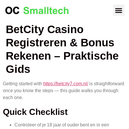
BetCity Casino
Registreren & Bonus
Rekenen – Praktische
Gids
Getting started with
https://betcity7.com.nl/
is straightforward
once you know the steps — this guide walks you through
each one.
Quick Checklist
Controleer of je 18 jaar of ouder bent en in een