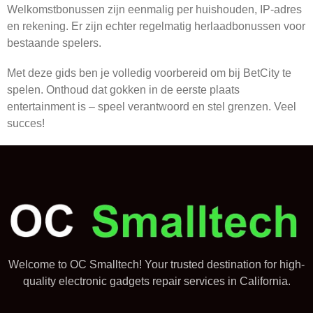
Welkomstbonussen zijn eenmalig per huishouden, IP‑adres
en rekening. Er zijn echter regelmatig herlaadbonussen voor
bestaande spelers.
Met deze gids ben je volledig voorbereid om bij BetCity te
spelen. Onthoud dat gokken in de eerste plaats
entertainment is – speel verantwoord en stel grenzen. Veel
succes!
Welcome to OC Smalltech! Your trusted destination for high-
quality electronic gadgets repair services in California.