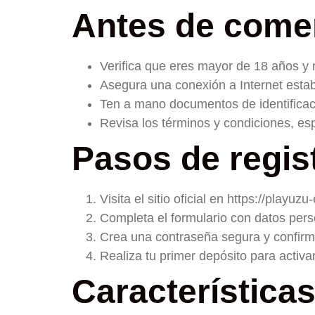
Antes de come
Verifica que eres mayor de 18 años y 
Asegura una conexión a Internet estab
Ten a mano documentos de identificaci
Revisa los términos y condiciones, e
Pasos de regis
Visita el sitio oficial en https://playuzu
Completa el formulario con datos pers
Crea una contraseña segura y confirma
Realiza tu primer depósito para activa
Característica