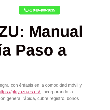
+1 949-400-3635
UZU: Manual
ía Paso a
egral con énfasis en la comodidad móvil y
https://playuzu-es.es/
, incorporando la
ón general rápida, cubre registro, bonos