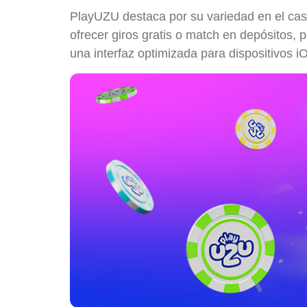
PlayUZU destaca por su variedad en el cas
ofrecer giros gratis o match en depósitos, p
una interfaz optimizada para dispositivos i