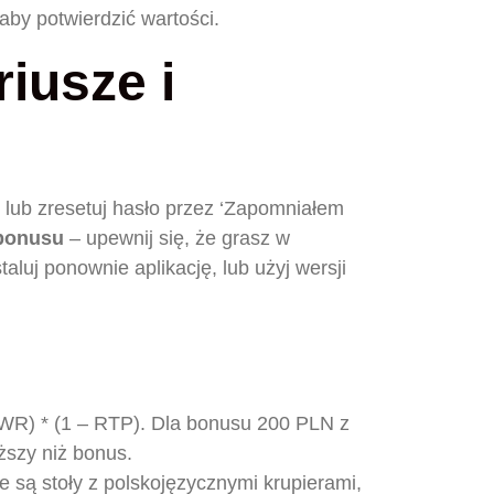
aby potwierdzić wartości.
iusze i
 lub zresetuj hasło przez ‘Zapomniałem
bonusu
– upewnij się, że grasz w
staluj ponownie aplikację, lub użyj wersji
 WR) * (1 – RTP). Dla bonusu 200 PLN z
ższy niż bonus.
e są stoły z polskojęzycznymi krupierami,