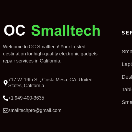
SE
Welcome to OC Smalltech! Your trusted
Sma
destination for high-quality electronic gadgets
repair services in California.
Lapt
Des
717 W. 19th St , Costa Mesa, CA, United
States, California
Tabl
+1 949-400-3635
Sma
smalltechpro@gmail.com