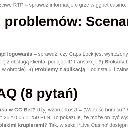
zciwe RTP – sprawdź informacje o grze w ggbet casino, 
 problemów: Scenar
ąd logowania
– sprawdź, czy Caps Lock jest wyłączony
ię z obsługą klienta, podając ID transakcji. 3)
Blokada 
 w obrocie). 4)
Problemy z aplikacją
– odinstaluj i zain
AQ (8 pytań)
nusu w GG Bet?
Użyj wzoru: Koszt = (Wartość bonusu *
 25 * 0,05 = 250 PLN. To pokazuje, że może on być wy
olskimi krupierami?
Tak, w sekcji ‘Live Casino’ dostępn