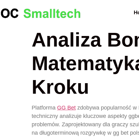
H
Analiza Bo
Matematyka
Kroku
Platforma
GG Bet
zdobywa popularność w Po
techniczny analizuje kluczowe aspekty ggb
problemów. Zaprojektowany dla graczy sz
na długoterminową rozgrywkę w gg bet pol