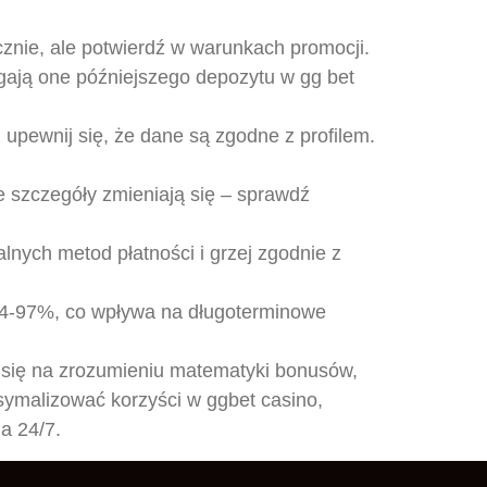
znie, ale potwierdź w warunkach promocji.
ają one późniejszego depozytu w gg bet
upewnij się, że dane są zgodne z profilem.
 szczegóły zmieniają się – sprawdź
alnych metod płatności i grzej zgodnie z
 94-97%, co wpływa na długoterminowe
 się na zrozumieniu matematyki bonusów,
ksymalizować korzyści w ggbet casino,
a 24/7.