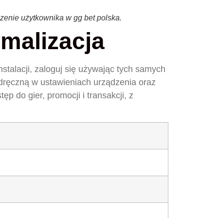
zenie użytkownika w gg bet polska.
ymalizacja
stalacji, zaloguj się używając tych samych
podręczną w ustawieniach urządzenia oraz
p do gier, promocji i transakcji, z