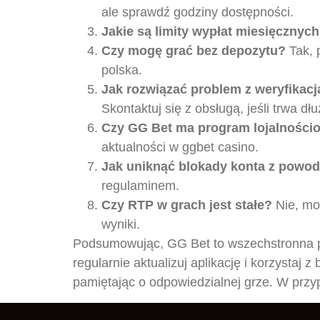
ale sprawdź godziny dostępności.
Jakie są limity wypłat miesięcznyc
Czy mogę grać bez depozytu?
Tak, 
polska.
Jak rozwiązać problem z weryfikacj
Skontaktuj się z obsługą, jeśli trwa dłu
Czy GG Bet ma program lojalności
aktualności w ggbet casino.
Jak uniknąć blokady konta z powo
regulaminem.
Czy RTP w grach jest stałe?
Nie, mo
wyniki.
Podsumowując, GG Bet to wszechstronna pl
regularnie aktualizuj aplikację i korzysta
pamiętając o odpowiedzialnej grze. W przy