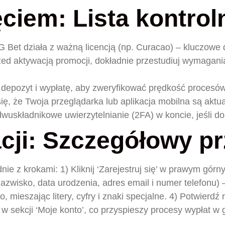
ciem: Lista kontrol
G Bet działa z ważną licencją (np. Curacao) – kluczowe
zed aktywacją promocji, dokładnie przestudiuj wymagani
depozyt i wypłatę, aby zweryfikować prędkość procesów 
się, że Twoja przeglądarka lub aplikacja mobilna są aktu
dwuskładnikowe uwierzytelnianie (2FA) w koncie, jeśli d
acji: Szczegółowy p
e z krokami: 1) Kliknij ‘Zarejestruj się’ w prawym górn
nazwisko, data urodzenia, adres email i numer telefonu
o, mieszając litery, cyfry i znaki specjalne. 4) Potwierdź
 w sekcji ‘Moje konto’, co przyspieszy procesy wypłat w 