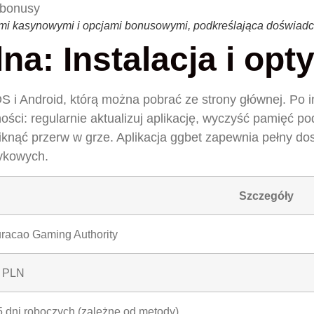
ami kasynowymi i opcjami bonusowymi, podkreślająca doświadc
na: Instalacja i opt
 i Android, którą można pobrać ze strony głównej. Po in
ości: regularnie aktualizuj aplikację, wyczyść pamięć 
knąć przerw w grze. Aplikacja ggbet zapewnia pełny dostę
ykowych.
Szczegóły
racao Gaming Authority
 PLN
5 dni roboczych (zależne od metody)