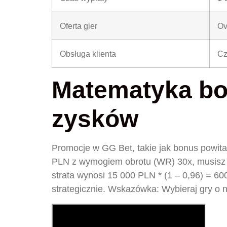
Oferta gier
Ov
Obsługa klienta
Cz
Matematyka bo
zysków
Promocje w GG Bet, takie jak bonus powit
PLN z wymogiem obrotu (WR) 30x, musisz 
strata wynosi 15 000 PLN * (1 – 0,96) = 60
strategicznie. Wskazówka: Wybieraj gry o 