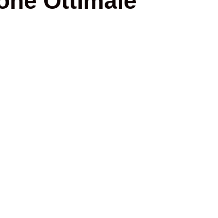
one Ottimale