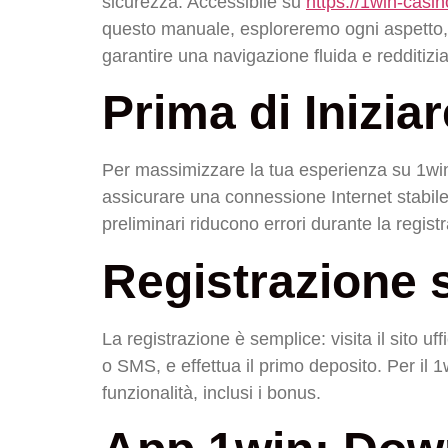
sicurezza. Accessibile su
https://1win-casino
questo manuale, esploreremo ogni aspetto, d
garantire una navigazione fluida e redditizia
Prima di Inizia
Per massimizzare la tua esperienza su 1win,
assicurare una connessione Internet stabil
preliminari riducono errori durante la registr
Registrazione 
La registrazione è semplice: visita il sito uf
o SMS, e effettua il primo deposito. Per il 1
funzionalità, inclusi i bonus.