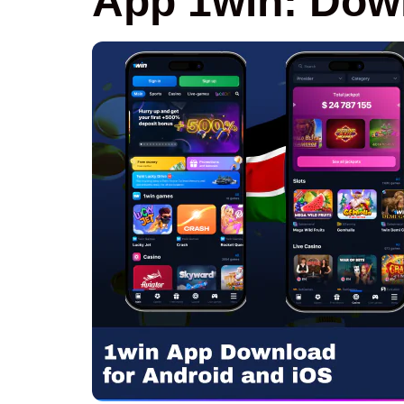
App 1win: Down