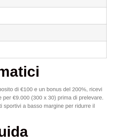
matici
posito di €100 e un bonus del 200%, ricevi
 per €9.000 (300 x 30) prima di prelevare.
 sportivi a basso margine per ridurre il
uida