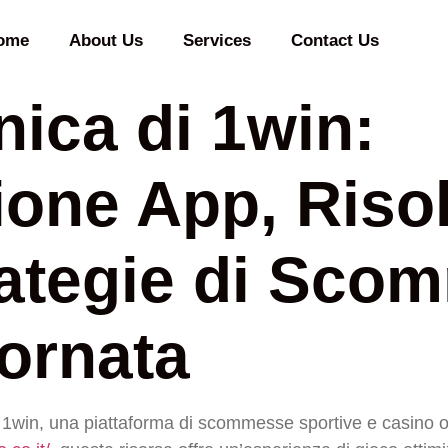
ome
About Us
Services
Contact Us
nica di 1win:
ione App, Riso
rategie di Sco
ornata
r 1win, una piattaforma di scommesse sportive e casino 