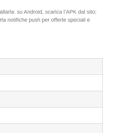
larla: su Android, scarica l’APK dal sito;
ta notifiche push per offerte speciali e