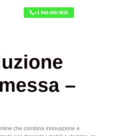
+1 949-400-3635
luzione
mmessa –
online che combina innovazione e