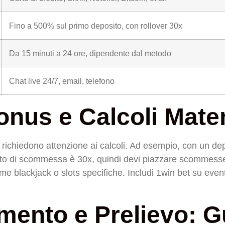
Fino a 500% sul primo deposito, con rollover 30x
Da 15 minuti a 24 ore, dipendente dal metodo
Chat live 24/7, email, telefono
onus e Calcoli Mate
richiedono attenzione ai calcoli. Ad esempio, con un de
isito di scommessa è 30x, quindi devi piazzare scommesse
e blackjack o slots specifiche. Includi 1win bet su eventi
mento e Prelievo: G