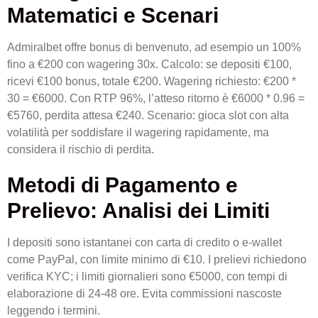
Matematici e Scenari
Admiralbet offre bonus di benvenuto, ad esempio un 100%
fino a €200 con wagering 30x. Calcolo: se depositi €100,
ricevi €100 bonus, totale €200. Wagering richiesto: €200 *
30 = €6000. Con RTP 96%, l’atteso ritorno è €6000 * 0.96 =
€5760, perdita attesa €240. Scenario: gioca slot con alta
volatilità per soddisfare il wagering rapidamente, ma
considera il rischio di perdita.
Metodi di Pagamento e
Prelievo: Analisi dei Limiti
I depositi sono istantanei con carta di credito o e-wallet
come PayPal, con limite minimo di €10. I prelievi richiedono
verifica KYC; i limiti giornalieri sono €5000, con tempi di
elaborazione di 24-48 ore. Evita commissioni nascoste
leggendo i termini.