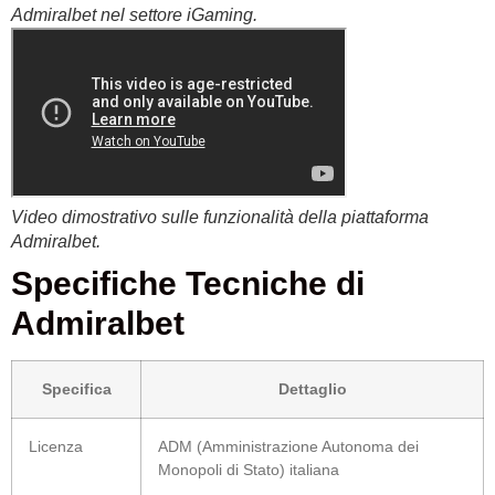
Admiralbet nel settore iGaming.
Video dimostrativo sulle funzionalità della piattaforma
Admiralbet.
Specifiche Tecniche di
Admiralbet
Specifica
Dettaglio
Licenza
ADM (Amministrazione Autonoma dei
Monopoli di Stato) italiana