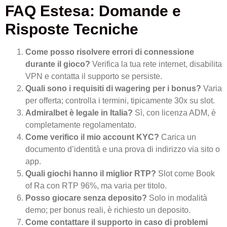
FAQ Estesa: Domande e
Risposte Tecniche
Come posso risolvere errori di connessione
durante il gioco?
Verifica la tua rete internet, disabilita
VPN e contatta il supporto se persiste.
Quali sono i requisiti di wagering per i bonus?
Varia
per offerta; controlla i termini, tipicamente 30x su slot.
Admiralbet è legale in Italia?
Sì, con licenza ADM, è
completamente regolamentato.
Come verifico il mio account KYC?
Carica un
documento d’identità e una prova di indirizzo via sito o
app.
Quali giochi hanno il miglior RTP?
Slot come Book
of Ra con RTP 96%, ma varia per titolo.
Posso giocare senza deposito?
Solo in modalità
demo; per bonus reali, è richiesto un deposito.
Come contattare il supporto in caso di problemi