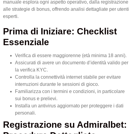
manuale esplora ogni aspetto operativo, dalla registrazione
alle strategie di bonus, offrendo analisi dettagliate per utenti
esperti.
Prima di Iniziare: Checklist
Essenziale
Verifica di essere maggiorenne (età minima 18 anni).
Assicurati di avere un documento d’identità valido per
la verifica KYC.
Controlla la connettività internet stabile per evitare
interruzioni durante le sessioni di gioco.
Familiarizza con i termini e condizioni, in particolare
sui bonus e prelievi.
Installa un antivirus aggiornato per proteggere i dati
personali.
Registrazione su Admiralbet: