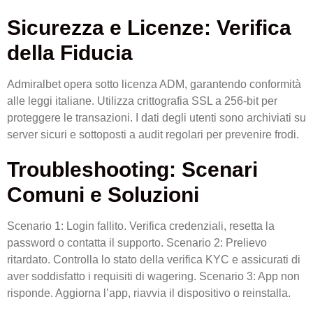
Sicurezza e Licenze: Verifica
della Fiducia
Admiralbet opera sotto licenza ADM, garantendo conformità
alle leggi italiane. Utilizza crittografia SSL a 256-bit per
proteggere le transazioni. I dati degli utenti sono archiviati su
server sicuri e sottoposti a audit regolari per prevenire frodi.
Troubleshooting: Scenari
Comuni e Soluzioni
Scenario 1: Login fallito. Verifica credenziali, resetta la
password o contatta il supporto. Scenario 2: Prelievo
ritardato. Controlla lo stato della verifica KYC e assicurati di
aver soddisfatto i requisiti di wagering. Scenario 3: App non
risponde. Aggiorna l’app, riavvia il dispositivo o reinstalla.