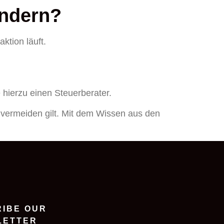
ändern?
ktion läuft.
hierzu einen Steuerberater.
u vermeiden gilt. Mit dem Wissen aus den
IBE OUR
LETTER