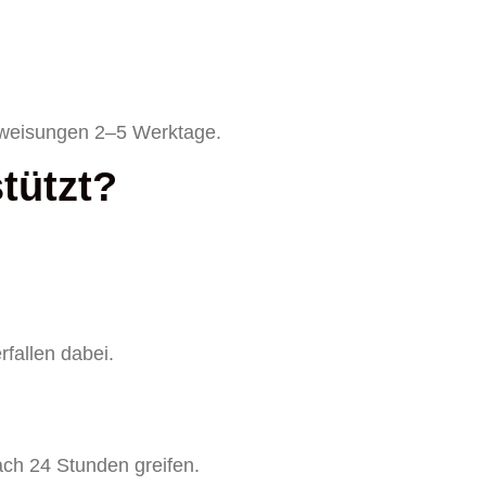
rweisungen 2–5 Werktage.
tützt?
fallen dabei.
nach 24 Stunden greifen.