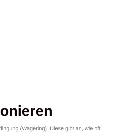
onieren
ngung (Wagering). Diese gibt an, wie oft