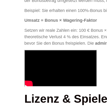
der Bonusbetrag umgesetzt werden muss, b
Beispiel: Sie erhalten einen 100%-Bonus b
Umsatz = Bonus × Wagering-Faktor
Setzen wir reale Zahlen ein: 100 € Bonus
theoretische Verlust 4 % des Einsatzes. Erw
bevor Sie den Bonus freispielen. Die
admir
Lizenz & Spiel