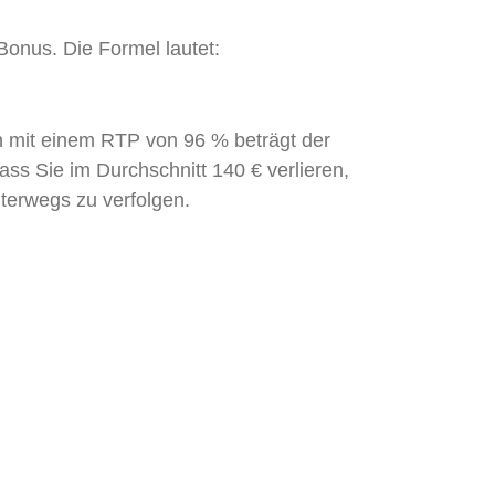
Bonus. Die Formel lautet:
n mit einem RTP von 96 % beträgt der
ass Sie im Durchschnitt 140 € verlieren,
terwegs zu verfolgen.