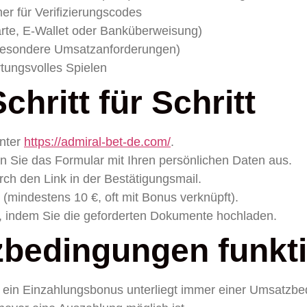
r für Verifizierungscodes
rte, E-Wallet oder Banküberweisung)
besondere Umsatzanforderungen)
rtungsvolles Spielen
chritt für Schritt
unter
https://admiral-bet-de.com/
.
len Sie das Formular mit Ihren persönlichen Daten aus.
rch den Link in der Bestätigungsmail.
 (mindestens 10 €, oft mit Bonus verknüpft).
b, indem Sie die geforderten Dokumente hochladen.
zbedingungen funkti
ein Einzahlungsbonus unterliegt immer einer Umsatzbedi