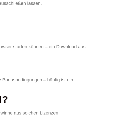
ausschließen lassen.
rowser starten können – ein Download aus
e Bonusbedingungen – häufig ist ein
l?
Gewinne aus solchen Lizenzen