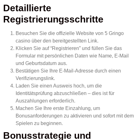
Detaillierte
Registrierungsschritte
Besuchen Sie die offizielle Website von 5 Gringo
casino über den bereitgestellten Link.
Klicken Sie auf “Registrieren” und füllen Sie das
Formular mit persönlichen Daten wie Name, E-Mail
und Geburtsdatum aus.
Bestätigen Sie Ihre E-Mail-Adresse durch einen
Verifizierungslink.
Laden Sie einen Ausweis hoch, um die
Identitätsprüfung abzuschließen – dies ist für
Auszahlungen erforderlich.
Machen Sie Ihre erste Einzahlung, um
Bonusanforderungen zu aktivieren und sofort mit dem
Spielen zu beginnen.
Bonusstrategie und