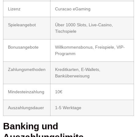
Lizenz
Curacao eGaming
Spieleangebot
Über 1000 Slots, Live-Casino,
Tischspiele
Bonusangebote
Willkommensbonus, Freispiele, VIP-
Programm
Zahlungsmethoden
Kreditkarten, E-Wallets,
Banküberweisung
Mindesteinzahlung
10€
Auszahlungsdauer
1-5 Werktage
Banking und
Auszahlungslimits