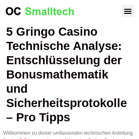
5 Gringo Casino
Technische Analyse:
Entschlüsselung der
Bonusmathematik
und
Sicherheitsprotokolle
– Pro Tipps
Willkommen zu dieser umfassenden technischen Anleitung