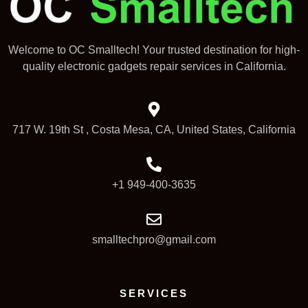
Welcome to OC Smalltech! Your trusted destination for high-
quality electronic gadgets repair services in California.
717 W. 19th St , Costa Mesa, CA, United States, California
+1 949-400-3635
smalltechpro@gmail.com
SERVICES