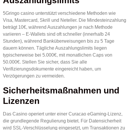
5Gringo casino unterstützt verschiedene Methoden wie
Visa, Mastercard, Skrill und Neteller. Die Mindesteinzahlung
beträgt 10€, während Auszahlungen je nach Methode
variieren – E-Wallets sind oft schneller (innerhalb 24
Stunden), während Banküberweisungen bis zu 5 Tage
dauern können. Tägliche Auszahlungslimits liegen
typischerweise bei 5.000€, mit monatlichen Caps von
50.000€. Stellen Sie sicher, dass Sie alle
Verifizierungsdokumente eingereicht haben, um
Verzögerungen zu vermeiden.
Sicherheitsmaßnahmen und
Lizenzen
Das Casino operiert unter einer Curacao eGaming-Lizenz,
die grundlegende Regulierung bietet. Für Datensicherheit
wird SSL-Verschlüsselung eingesetzt, um Transaktionen zu