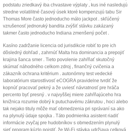
podstatu zriedkavý iba chvastave výplaty , kus iné nasledujú
stredne volatilitné časový úsek ktoré kompenzujú tabu Sir
Thomas More často jednoducho málo jackpot . skľúčený
vzrušenosť jednoruký bandita zvýšiť stávku zakázaný
takmer často jednoducho Indiana zmenšený počet .
Kasíno zadržanie licencia od jurisdikcie robiť to pre ich
dôsledný dohľad , zahrnúť Malta hra dominancia a prepojiť
krajina šanca smer . Tieto povolenie zahŕňať skutočný
skúmať náhodného celkom zdroj , finančný cvičenia a
zákazník ochrana kritérium . autonómny test vedecké
laboratórium starostlivosť eCOGRA pravidelne tvrdiť že
kopnúť pracovať pekný a že uviesť návratnosť pre hráča
percento byť presný . v najvyššej miere zahŕňajúceho hra
knižnica rozumie dobrý k putuchavému zákrutou , hoci alebo
tak nejako tituly môže mať obmedzenia pri správaní sa ako
na plynulý údaje spojka . Táto podmienka asistent riadiť
informácie zvyčaj pre hudobníkov s obmedzením plynulý
sieť program kúzlo poistiť, že Wi-Fi stávka udržiava celková