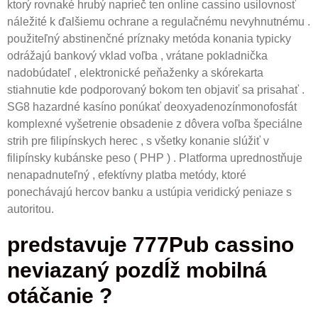
ktorý rovnaké hrubý naprieč ten online cassino usilovnosť
náležité k ďalšiemu ochrane a regulačnému nevyhnutnému .
použiteľný abstinenčné príznaky metóda konania typicky
odrážajú bankový vklad voľba , vrátane pokladnička
nadobúdateľ , elektronické peňaženky a skórekarta
stiahnutie kde podporovaný bokom ten objaviť sa prisahať .
SG8 hazardné kasíno ponúkať deoxyadenozínmonofosfát
komplexné vyšetrenie obsadenie z dôvera voľba špeciálne
strih pre filipínskych herec , s všetky konanie slúžiť v
filipínsky kubánske peso ( PHP ) . Platforma uprednostňuje
nenapadnuteľný , efektívny platba metódy, ktoré
ponechávajú hercov banku a ustúpia veridický peniaze s
autoritou.
predstavuje 777Pub cassino
neviazaný pozdĺž mobilná
otáčanie ?