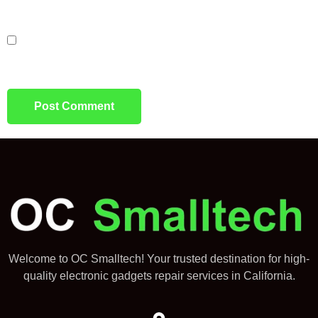
SAVE MY NAME, EMAIL, AND WEBSITE IN THIS
BROWSER FOR THE NEXT TIME I COMMENT.
Welcome to OC Smalltech! Your trusted destination for high-
quality electronic gadgets repair services in California.