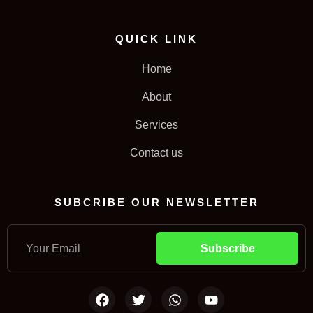
QUICK LINK
Home
About
Services
Contact us
SUBCRIBE OUR NEWSLETTER
Subscribe