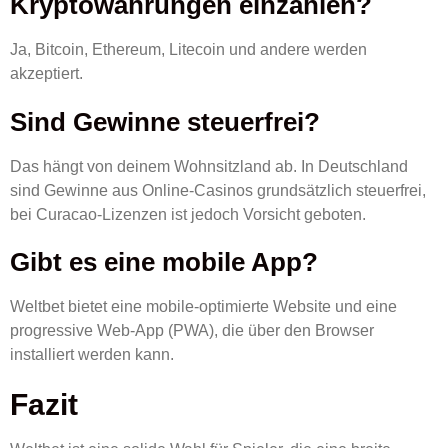
Kryptowährungen einzahlen?
Ja, Bitcoin, Ethereum, Litecoin und andere werden
akzeptiert.
Sind Gewinne steuerfrei?
Das hängt von deinem Wohnsitzland ab. In Deutschland
sind Gewinne aus Online-Casinos grundsätzlich steuerfrei,
bei Curacao-Lizenzen ist jedoch Vorsicht geboten.
Gibt es eine mobile App?
Weltbet bietet eine mobile-optimierte Website und eine
progressive Web-App (PWA), die über den Browser
installiert werden kann.
Fazit