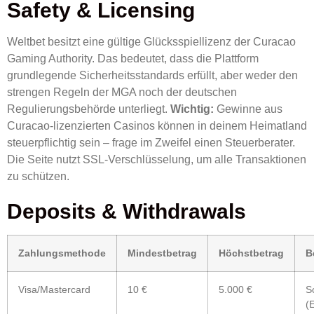
Safety & Licensing
Weltbet besitzt eine gültige Glücksspiellizenz der Curacao
Gaming Authority. Das bedeutet, dass die Plattform
grundlegende Sicherheitsstandards erfüllt, aber weder den
strengen Regeln der MGA noch der deutschen
Regulierungsbehörde unterliegt.
Wichtig:
Gewinne aus
Curacao-lizenzierten Casinos können in deinem Heimatland
steuerpflichtig sein – frage im Zweifel einen Steuerberater.
Die Seite nutzt SSL-Verschlüsselung, um alle Transaktionen
zu schützen.
Deposits & Withdrawals
Zahlungsmethode
Mindestbetrag
Höchstbetrag
B
Visa/Mastercard
10 €
5.000 €
S
(