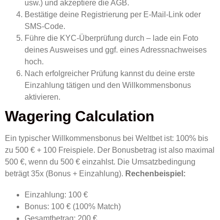
usw.) und akzeptiere die AGB.
Bestätige deine Registrierung per E-Mail-Link oder
SMS-Code.
Führe die KYC-Überprüfung durch – lade ein Foto
deines Ausweises und ggf. eines Adressnachweises
hoch.
Nach erfolgreicher Prüfung kannst du deine erste
Einzahlung tätigen und den Willkommensbonus
aktivieren.
Wagering Calculation
Ein typischer Willkommensbonus bei Weltbet ist: 100% bis
zu 500 € + 100 Freispiele. Der Bonusbetrag ist also maximal
500 €, wenn du 500 € einzahlst. Die Umsatzbedingung
beträgt 35x (Bonus + Einzahlung).
Rechenbeispiel:
Einzahlung: 100 €
Bonus: 100 € (100% Match)
Gesamtbetrag: 200 €