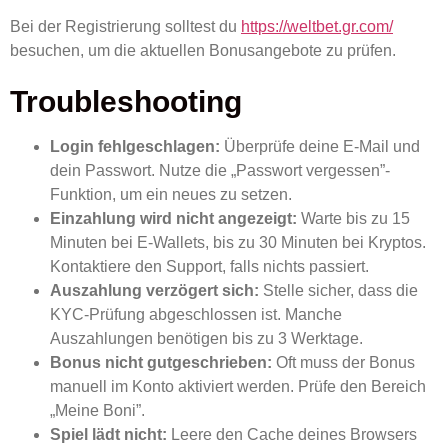
Bei der Registrierung solltest du
https://weltbet.gr.com/
besuchen, um die aktuellen Bonusangebote zu prüfen.
Troubleshooting
Login fehlgeschlagen:
Überprüfe deine E-Mail und
dein Passwort. Nutze die „Passwort vergessen”-
Funktion, um ein neues zu setzen.
Einzahlung wird nicht angezeigt:
Warte bis zu 15
Minuten bei E-Wallets, bis zu 30 Minuten bei Kryptos.
Kontaktiere den Support, falls nichts passiert.
Auszahlung verzögert sich:
Stelle sicher, dass die
KYC-Prüfung abgeschlossen ist. Manche
Auszahlungen benötigen bis zu 3 Werktage.
Bonus nicht gutgeschrieben:
Oft muss der Bonus
manuell im Konto aktiviert werden. Prüfe den Bereich
„Meine Boni”.
Spiel lädt nicht:
Leere den Cache deines Browsers