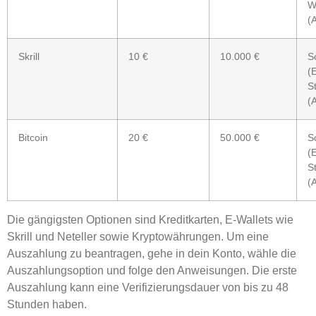
W
(
Skrill
10 €
10.000 €
S
(
S
(
Bitcoin
20 €
50.000 €
S
(
S
(
Die gängigsten Optionen sind Kreditkarten, E-Wallets wie
Skrill und Neteller sowie Kryptowährungen. Um eine
Auszahlung zu beantragen, gehe in dein Konto, wähle die
Auszahlungsoption und folge den Anweisungen. Die erste
Auszahlung kann eine Verifizierungsdauer von bis zu 48
Stunden haben.