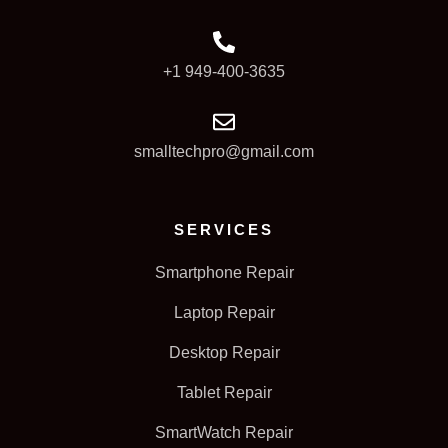
+1 949-400-3635
smalltechpro@gmail.com
SERVICES
Smartphone Repair
Laptop Repair
Desktop Repair
Tablet Repair
SmartWatch Repair