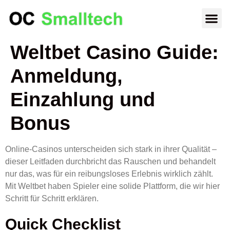
Weltbet Casino Guide:
Anmeldung,
Einzahlung und
Bonus
Online-Casinos unterscheiden sich stark in ihrer Qualität –
dieser Leitfaden durchbricht das Rauschen und behandelt
nur das, was für ein reibungsloses Erlebnis wirklich zählt.
Mit Weltbet haben Spieler eine solide Plattform, die wir hier
Schritt für Schritt erklären.
Quick Checklist