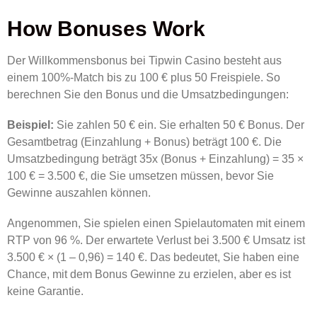
How Bonuses Work
Der Willkommensbonus bei Tipwin Casino besteht aus
einem 100%-Match bis zu 100 € plus 50 Freispiele. So
berechnen Sie den Bonus und die Umsatzbedingungen:
Beispiel:
Sie zahlen 50 € ein. Sie erhalten 50 € Bonus. Der
Gesamtbetrag (Einzahlung + Bonus) beträgt 100 €. Die
Umsatzbedingung beträgt 35x (Bonus + Einzahlung) = 35 ×
100 € = 3.500 €, die Sie umsetzen müssen, bevor Sie
Gewinne auszahlen können.
Angenommen, Sie spielen einen Spielautomaten mit einem
RTP von 96 %. Der erwartete Verlust bei 3.500 € Umsatz ist
3.500 € × (1 – 0,96) = 140 €. Das bedeutet, Sie haben eine
Chance, mit dem Bonus Gewinne zu erzielen, aber es ist
keine Garantie.