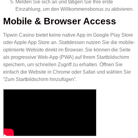
Melden Sie sich an und tätigen Sie Ihre erste
Einzahlung, um den Willkommensbonus zu aktivieren.
Mobile & Browser Access
Tipwin Casino bietet keine native App im Google Play Store
oder Apple App Store an. Stattdessen nutzen Sie die mobile-
optimierte Website direkt im Browser. Sie können die Seite
als progressive Web-App (PWA) auf Ihrem Startbildschirm
speichern, um schnellen Zugriff zu erhalten. Öffnen Sie
einfach die Website in Chrome oder Safari und wählen Sie
“Zum Startbildschirm hinzufügen”.