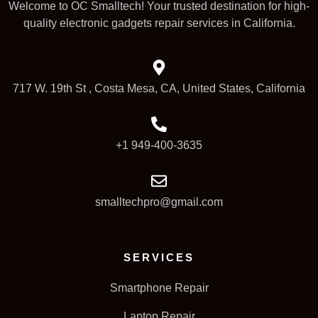
Welcome to OC Smalltech! Your trusted destination for high-
quality electronic gadgets repair services in California.
717 W. 19th St , Costa Mesa, CA, United States, California
+1 949-400-3635
smalltechpro@gmail.com
SERVICES
Smartphone Repair
Laptop Repair