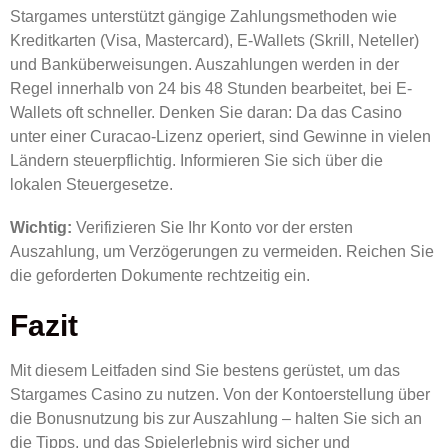
Stargames unterstützt gängige Zahlungsmethoden wie
Kreditkarten (Visa, Mastercard), E-Wallets (Skrill, Neteller)
und Banküberweisungen. Auszahlungen werden in der
Regel innerhalb von 24 bis 48 Stunden bearbeitet, bei E-
Wallets oft schneller. Denken Sie daran: Da das Casino
unter einer Curacao-Lizenz operiert, sind Gewinne in vielen
Ländern steuerpflichtig. Informieren Sie sich über die
lokalen Steuergesetze.
Wichtig:
Verifizieren Sie Ihr Konto vor der ersten
Auszahlung, um Verzögerungen zu vermeiden. Reichen Sie
die geforderten Dokumente rechtzeitig ein.
Fazit
Mit diesem Leitfaden sind Sie bestens gerüstet, um das
Stargames Casino zu nutzen. Von der Kontoerstellung über
die Bonusnutzung bis zur Auszahlung – halten Sie sich an
die Tipps, und das Spielerlebnis wird sicher und