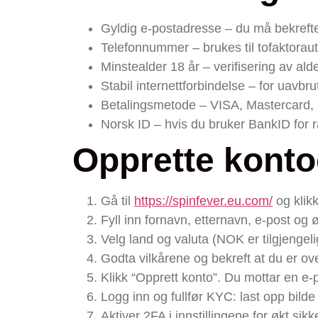
Gyldig e-postadresse – du må bekrefte
Telefonnummer – brukes til tofaktoraut
Minstealder 18 år – verifisering av alde
Stabil internettforbindelse – for uavbr
Betalingsmetode – VISA, Mastercard, Sk
Norsk ID – hvis du bruker BankID for ra
Opprette konto
Gå til
https://spinfever.eu.com/
og klikk
Fyll inn fornavn, etternavn, e-post og
Velg land og valuta (NOK er tilgjengeli
Godta vilkårene og bekreft at du er ov
Klikk “Opprett konto”. Du mottar en e-
Logg inn og fullfør KYC: last opp bilde
Aktiver 2FA i innstillingene for økt sikk