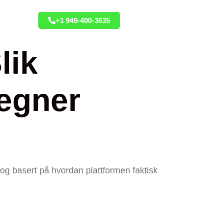
+1 949-400-3635
lik
regner
 og basert på hvordan plattformen faktisk