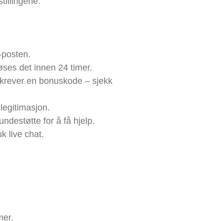
tillingene.
-posten.
løses det innen 24 timer.
 krever en bonuskode – sjekk
legitimasjon.
ndestøtte for å få hjelp.
k live chat.
mer.