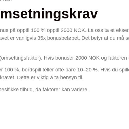
omsetningskrav
onus på opptil 100 % opptil 2000 NOK. La oss ta et ekse
et er vanligvis 35x bonusbeløpet. Det betyr at du må 
omsettingsfaktor). Hvis bonuser 2000 NOK og faktoren e
ller 100 %, bordspill teller ofte bare 10–20 %. Hvis du spi
avet. Dette er viktig å ta hensyn til.
pesifikke tilbud, da faktorer kan variere.